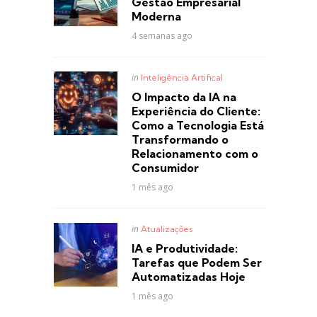
Gestão Empresarial
Moderna
4 semanas ago
Posted
in
Inteligência Artifical
in
O Impacto da IA na
Experiência do Cliente:
Como a Tecnologia Está
Transformando o
Relacionamento com o
Consumidor
1 mês ago
Posted
in
Atualizações
in
IA e Produtividade:
Tarefas que Podem Ser
Automatizadas Hoje
1 mês ago