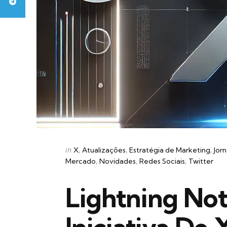
Categories
Posted
in
X
Atualizações
Estratégia de Marketing
Jor
in
Mercado
Novidades
Redes Sociais
Twitter
Lightning Not