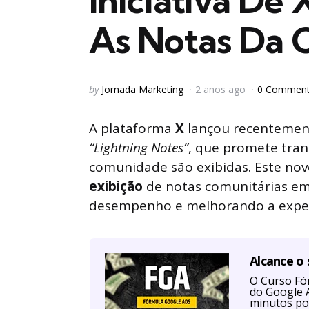
Iniciativa De
As Notas Da
Posted
by
Jornada Marketing
2 anos ago
0 Commen
by
A plataforma
X
lançou recentement
“Lightning Notes”
, que promete tra
comunidade são exibidas. Este nov
exibição
de notas comunitárias em
desempenho e melhorando a experi
Alcance o
O Curso Fór
do Google A
minutos po