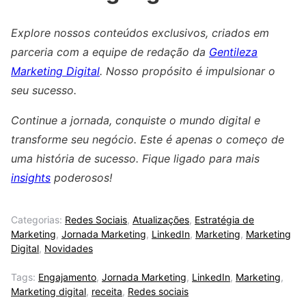
Explore nossos conteúdos exclusivos, criados em
parceria com a equipe de redação da
Gentileza
Marketing Digital
. Nosso propósito é impulsionar o
seu sucesso.
Continue a jornada, conquiste o mundo digital e
transforme seu negócio. Este é apenas o começo de
uma história de sucesso. Fique ligado para mais
insights
poderosos!
Categorias:
Redes Sociais
,
Atualizações
,
Estratégia de
Marketing
,
Jornada Marketing
,
LinkedIn
,
Marketing
,
Marketing
Digital
,
Novidades
Tags:
Engajamento
,
Jornada Marketing
,
LinkedIn
,
Marketing
,
Marketing digital
,
receita
,
Redes sociais