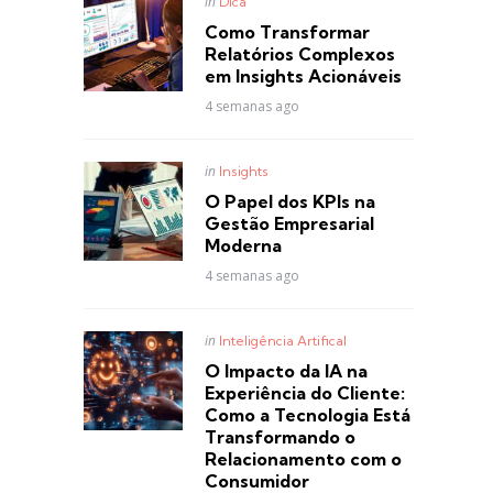
Posted
in
Dica
in
Como Transformar
Relatórios Complexos
em Insights Acionáveis
4 semanas ago
Posted
in
Insights
in
O Papel dos KPIs na
Gestão Empresarial
Moderna
4 semanas ago
Posted
in
Inteligência Artifical
in
O Impacto da IA na
Experiência do Cliente:
Como a Tecnologia Está
Transformando o
Relacionamento com o
Consumidor