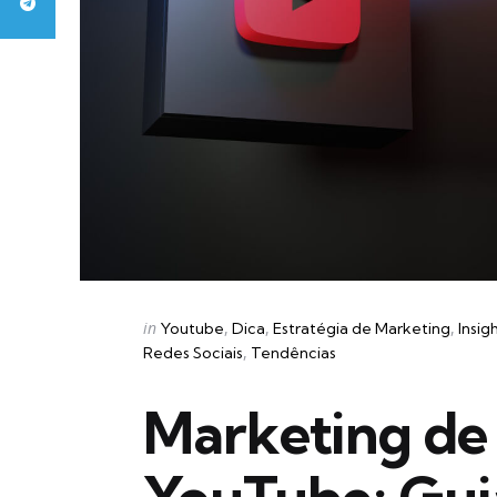
Categories
Posted
in
Youtube
Dica
Estratégia de Marketing
Insig
in
Redes Sociais
Tendências
Marketing de 