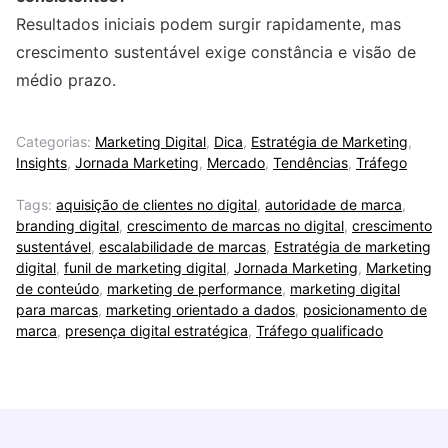
Resultados iniciais podem surgir rapidamente, mas
crescimento sustentável exige constância e visão de
médio prazo.
Categorias:
Marketing Digital
,
Dica
,
Estratégia de Marketing
,
Insights
,
Jornada Marketing
,
Mercado
,
Tendências
,
Tráfego
Tags:
aquisição de clientes no digital
,
autoridade de marca
,
branding digital
,
crescimento de marcas no digital
,
crescimento
sustentável
,
escalabilidade de marcas
,
Estratégia de marketing
digital
,
funil de marketing digital
,
Jornada Marketing
,
Marketing
de conteúdo
,
marketing de performance
,
marketing digital
para marcas
,
marketing orientado a dados
,
posicionamento de
marca
,
presença digital estratégica
,
Tráfego qualificado