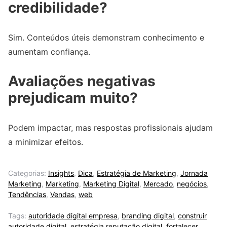
credibilidade?
Sim. Conteúdos úteis demonstram conhecimento e
aumentam confiança.
Avaliações negativas
prejudicam muito?
Podem impactar, mas respostas profissionais ajudam
a minimizar efeitos.
Categorias:
Insights
,
Dica
,
Estratégia de Marketing
,
Jornada
Marketing
,
Marketing
,
Marketing Digital
,
Mercado
,
negócios
,
Tendências
,
Vendas
,
web
Tags:
autoridade digital empresa
,
branding digital
,
construir
autoridade digital
,
estratégia reputação digital
,
fortalecer