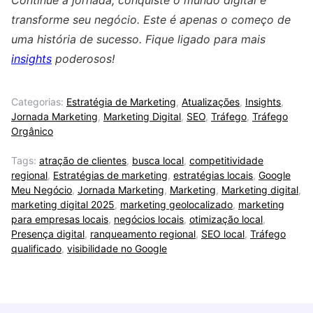
transforme seu negócio. Este é apenas o começo de
uma história de sucesso. Fique ligado para mais
insights
poderosos!
Categorias:
Estratégia de Marketing
,
Atualizações
,
Insights
,
Jornada Marketing
,
Marketing Digital
,
SEO
,
Tráfego
,
Tráfego
Orgânico
Tags:
atração de clientes
,
busca local
,
competitividade
regional
,
Estratégias de marketing
,
estratégias locais
,
Google
Meu Negócio
,
Jornada Marketing
,
Marketing
,
Marketing digital
,
marketing digital 2025
,
marketing geolocalizado
,
marketing
para empresas locais
,
negócios locais
,
otimização local
,
Presença digital
,
ranqueamento regional
,
SEO local
,
Tráfego
qualificado
,
visibilidade no Google