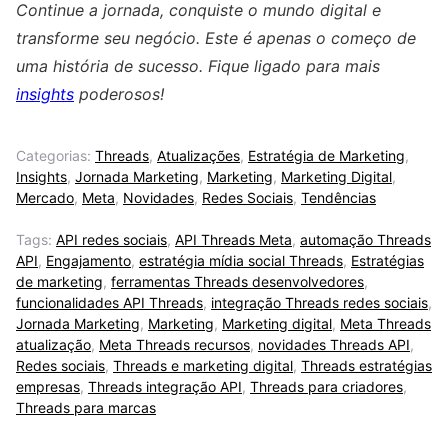
Continue a jornada, conquiste o mundo digital e
transforme seu negócio. Este é apenas o começo de
uma história de sucesso. Fique ligado para mais
insights
poderosos!
Categorias:
Threads
,
Atualizações
,
Estratégia de Marketing
,
Insights
,
Jornada Marketing
,
Marketing
,
Marketing Digital
,
Mercado
,
Meta
,
Novidades
,
Redes Sociais
,
Tendências
Tags:
API redes sociais
,
API Threads Meta
,
automação Threads
API
,
Engajamento
,
estratégia mídia social Threads
,
Estratégias
de marketing
,
ferramentas Threads desenvolvedores
,
funcionalidades API Threads
,
integração Threads redes sociais
,
Jornada Marketing
,
Marketing
,
Marketing digital
,
Meta Threads
atualização
,
Meta Threads recursos
,
novidades Threads API
,
Redes sociais
,
Threads e marketing digital
,
Threads estratégias
empresas
,
Threads integração API
,
Threads para criadores
,
Threads para marcas