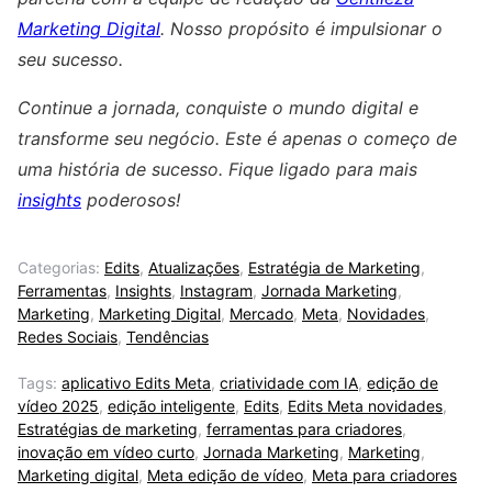
Marketing Digital
. Nosso propósito é impulsionar o
seu sucesso.
Continue a jornada, conquiste o mundo digital e
transforme seu negócio. Este é apenas o começo de
uma história de sucesso. Fique ligado para mais
insights
poderosos!
Categorias:
Edits
,
Atualizações
,
Estratégia de Marketing
,
Ferramentas
,
Insights
,
Instagram
,
Jornada Marketing
,
Marketing
,
Marketing Digital
,
Mercado
,
Meta
,
Novidades
,
Redes Sociais
,
Tendências
Tags:
aplicativo Edits Meta
,
criatividade com IA
,
edição de
vídeo 2025
,
edição inteligente
,
Edits
,
Edits Meta novidades
,
Estratégias de marketing
,
ferramentas para criadores
,
inovação em vídeo curto
,
Jornada Marketing
,
Marketing
,
Marketing digital
,
Meta edição de vídeo
,
Meta para criadores