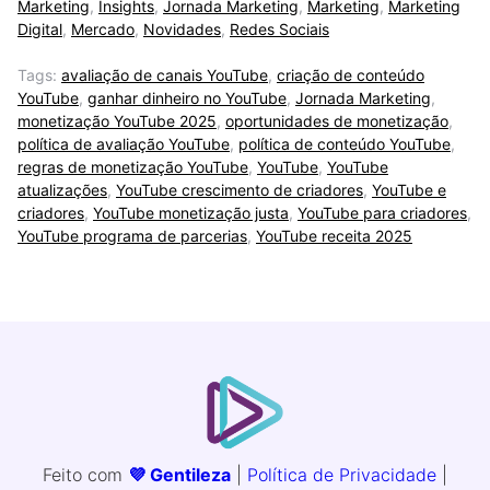
Marketing
,
Insights
,
Jornada Marketing
,
Marketing
,
Marketing
Digital
,
Mercado
,
Novidades
,
Redes Sociais
Tags:
avaliação de canais YouTube
,
criação de conteúdo
YouTube
,
ganhar dinheiro no YouTube
,
Jornada Marketing
,
monetização YouTube 2025
,
oportunidades de monetização
,
política de avaliação YouTube
,
política de conteúdo YouTube
,
regras de monetização YouTube
,
YouTube
,
YouTube
atualizações
,
YouTube crescimento de criadores
,
YouTube e
criadores
,
YouTube monetização justa
,
YouTube para criadores
,
YouTube programa de parcerias
,
YouTube receita 2025
Feito com
💜 Gentileza
|
Política de Privacidade
|