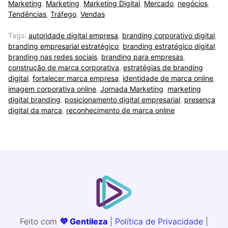
Marketing
,
Marketing
,
Marketing Digital
,
Mercado
,
negócios
,
Tendências
,
Tráfego
,
Vendas
Tags:
autoridade digital empresa
,
branding corporativo digital
,
branding empresarial estratégico
,
branding estratégico digital
,
branding nas redes sociais
,
branding para empresas
,
construção de marca corporativa
,
estratégias de branding
digital
,
fortalecer marca empresa
,
identidade de marca online
,
imagem corporativa online
,
Jornada Marketing
,
marketing
digital branding
,
posicionamento digital empresarial
,
presença
digital da marca
,
reconhecimento de marca online
Feito com
💜 Gentileza
|
Política de Privacidade
|