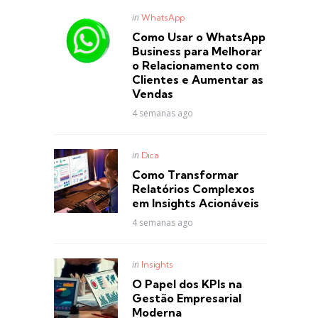
Posted
in
WhatsApp
in
Como Usar o WhatsApp
Business para Melhorar
o Relacionamento com
Clientes e Aumentar as
Vendas
4 semanas ago
Posted
in
Dica
in
Como Transformar
Relatórios Complexos
em Insights Acionáveis
4 semanas ago
Posted
in
Insights
in
O Papel dos KPIs na
Gestão Empresarial
Moderna