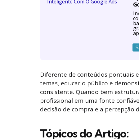
G
In
co
ba
gr
ap
S
Diferente de conteúdos pontuais e
temas, educar o público e demons
consistente. Quando bem estrutur
profissional em uma fonte confiáv
decisão de compra e a percepção 
Tópicos do Artigo: