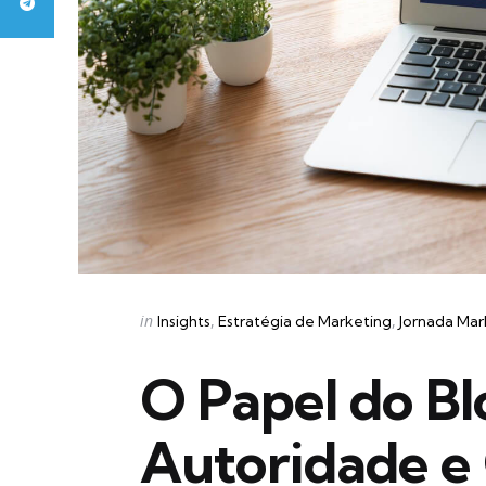
Categories
Posted
in
Insights
Estratégia de Marketing
Jornada Mar
in
O Papel do Bl
Autoridade e 