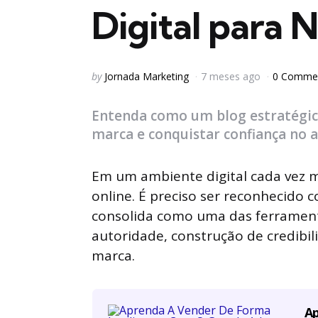
Digital para 
Posted
by
Jornada Marketing
7 meses ago
0 Comme
by
Entenda como um blog estratégico
marca e conquistar confiança no a
Em um ambiente digital cada vez m
online. É preciso ser reconhecido 
consolida como uma das ferramenta
autoridade, construção de credibi
marca.
Ap