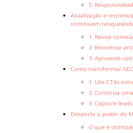
5. Responsivida
Atualização e reotimiz
continuam ranqueand
1. Revise conte
2. Reotimize a
3. Aproveite c
Como transformar SEO 
1. Use CTAs est
2. Construa uma
3. Capture leads
Desperte o poder do Ma
O que é otimiza