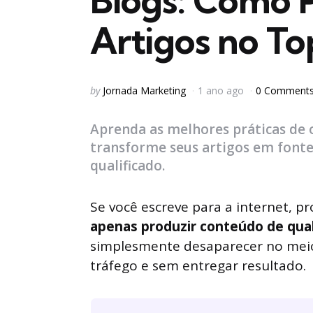
Blogs: Como P
Artigos no T
Posted
by
Jornada Marketing
1 ano ago
0 Comment
by
Aprenda as melhores práticas de 
transforme seus artigos em fonte
qualificado.
Se você escreve para a internet, 
apenas produzir conteúdo de qua
simplesmente desaparecer no meio 
tráfego e sem entregar resultado.