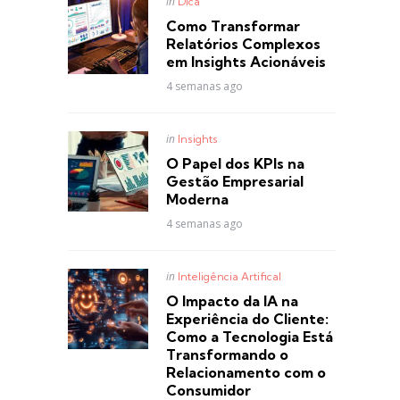
Posted
in
Dica
in
Como Transformar
Relatórios Complexos
em Insights Acionáveis
4 semanas ago
Posted
in
Insights
in
O Papel dos KPIs na
Gestão Empresarial
Moderna
4 semanas ago
Posted
in
Inteligência Artifical
in
O Impacto da IA na
Experiência do Cliente:
Como a Tecnologia Está
Transformando o
Relacionamento com o
Consumidor