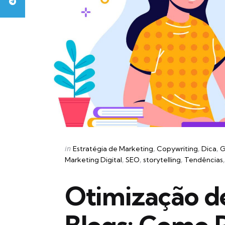
Categories
Posted
in
Estratégia de Marketing
Copywriting
Dica
G
in
Marketing Digital
SEO
storytelling
Tendências
Otimização d