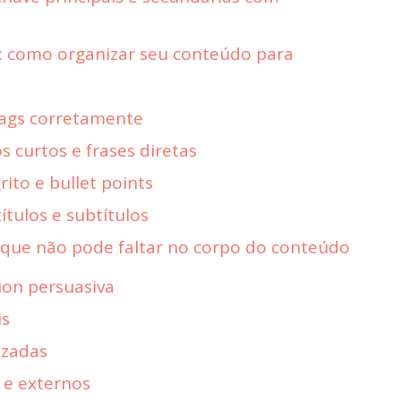
y: como organizar seu conteúdo para
tags corretamente
os curtos e frases diretas
grito e bullet points
ítulos e subtítulos
 que não pode faltar no corpo do conteúdo
ion persuasiva
is
izadas
s e externos