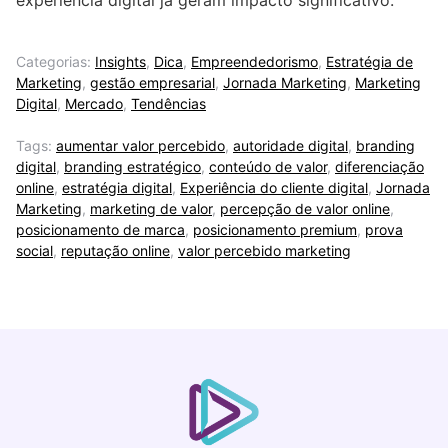
experiência digital já geram impacto significativo.
Categorias:
Insights
,
Dica
,
Empreendedorismo
,
Estratégia de
Marketing
,
gestão empresarial
,
Jornada Marketing
,
Marketing
Digital
,
Mercado
,
Tendências
Tags:
aumentar valor percebido
,
autoridade digital
,
branding
digital
,
branding estratégico
,
conteúdo de valor
,
diferenciação
online
,
estratégia digital
,
Experiência do cliente digital
,
Jornada
Marketing
,
marketing de valor
,
percepção de valor online
,
posicionamento de marca
,
posicionamento premium
,
prova
social
,
reputação online
,
valor percebido marketing