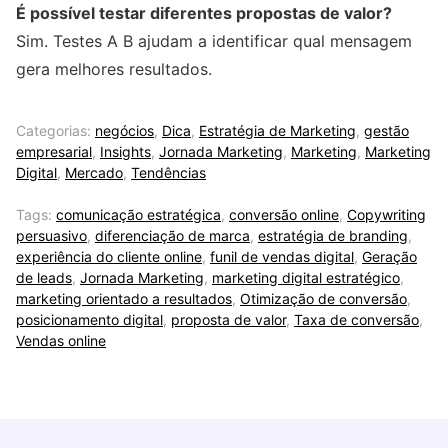
É possível testar diferentes propostas de valor?
Sim. Testes A B ajudam a identificar qual mensagem
gera melhores resultados.
Categorias:
negócios
,
Dica
,
Estratégia de Marketing
,
gestão
empresarial
,
Insights
,
Jornada Marketing
,
Marketing
,
Marketing
Digital
,
Mercado
,
Tendências
Tags:
comunicação estratégica
,
conversão online
,
Copywriting
persuasivo
,
diferenciação de marca
,
estratégia de branding
,
experiência do cliente online
,
funil de vendas digital
,
Geração
de leads
,
Jornada Marketing
,
marketing digital estratégico
,
marketing orientado a resultados
,
Otimização de conversão
,
posicionamento digital
,
proposta de valor
,
Taxa de conversão
,
Vendas online