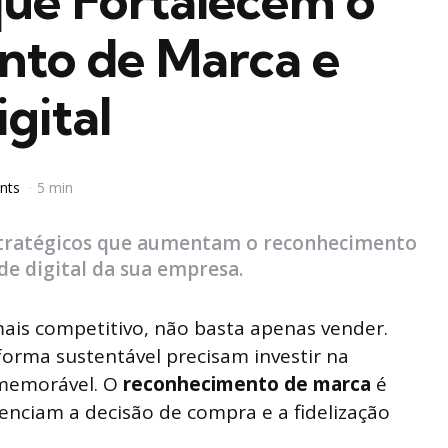
que Fortalecem o
to de Marca e
gital
nts
5 min
stratégicos que aumentam o reconhecimento
de digital da sua empresa.
ais competitivo, não basta apenas vender.
orma sustentável precisam investir na
 memorável. O
reconhecimento de marca
é
uenciam a decisão de compra e a fidelização