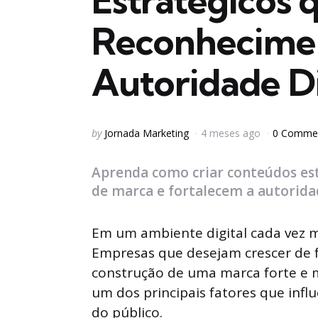
Estratégicos 
Reconhecimen
Autoridade Di
Posted
by
Jornada Marketing
4 meses ago
0 Comme
by
Aprenda como criar conteúdos e
de marca e fortalecem a autorida
Em um ambiente digital cada vez m
Empresas que desejam crescer de f
construção de uma marca forte e
um dos principais fatores que infl
do público.