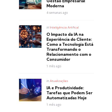
Gestão Empresarial
Moderna
4 semanas ago
Posted
in
Inteligência Artifical
in
O Impacto da IA na
Experiência do Cliente:
Como a Tecnologia Está
Transformando o
Relacionamento com o
Consumidor
1 mês ago
Posted
in
Atualizações
in
IA e Produtividade:
Tarefas que Podem Ser
Automatizadas Hoje
1 mês ago