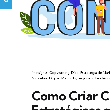
Categories
Posted
in
Insights
Copywriting
Dica
Estratégia de Mar
in
Marketing Digital
Mercado
negócios
Tendênci
Como Criar 