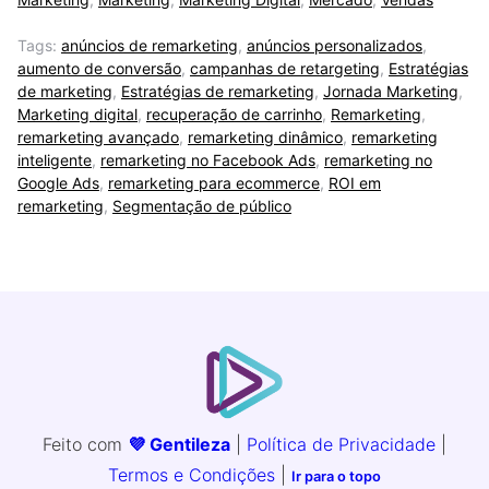
Tags:
anúncios de remarketing
,
anúncios personalizados
,
aumento de conversão
,
campanhas de retargeting
,
Estratégias
de marketing
,
Estratégias de remarketing
,
Jornada Marketing
,
Marketing digital
,
recuperação de carrinho
,
Remarketing
,
remarketing avançado
,
remarketing dinâmico
,
remarketing
inteligente
,
remarketing no Facebook Ads
,
remarketing no
Google Ads
,
remarketing para ecommerce
,
ROI em
remarketing
,
Segmentação de público
Feito com
💜 Gentileza
|
Política de Privacidade
|
Termos e Condições
|
Ir para o topo