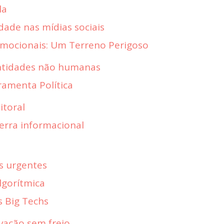
la
idade nas mídias sociais
 Emocionais: Um Terreno Perigoso
ntidades não humanas
amenta Política
itoral
uerra informacional
as urgentes
lgorítmica
s Big Techs
ovação sem freio