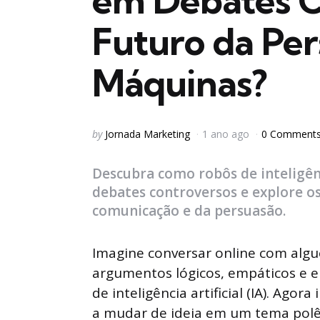
em Debates C
Futuro da Per
Máquinas?
Posted
by
Jornada Marketing
1 ano ago
0 Comment
by
Descubra como robôs de inteligên
debates controversos e explore o
comunicação e da persuasão.
Imagine conversar online com alg
argumentos lógicos, empáticos e 
de inteligência artificial (IA). Ag
a mudar de ideia em um tema polêm