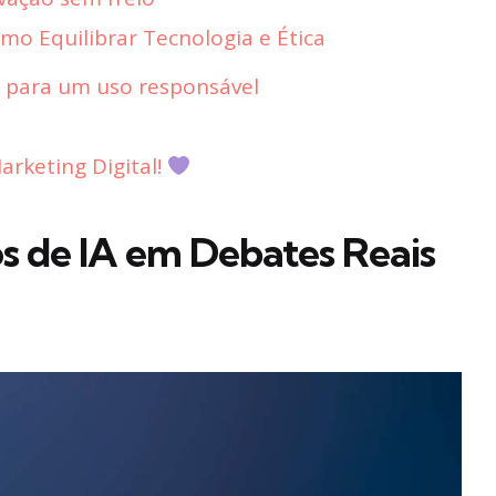
mo Equilibrar Tecnologia e Ética
para um uso responsável
rketing Digital!
s de IA em Debates Reais