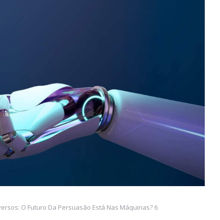
rsos: O Futuro Da Persuasão Está Nas Máquinas? 6