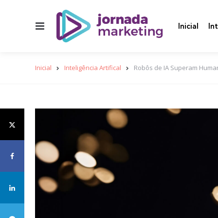
Menu
Inicial
In
Inicial
Inteligência Artifical
Robôs de IA Superam Human