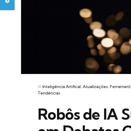
Categories
Posted
in
Inteligência Artifical
Atualizações
Ferrament
in
Tendências
Robôs de IA