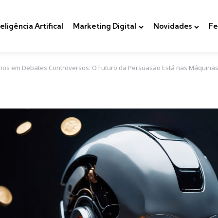
teligência Artifical
Marketing Digital
Novidades
Fe
os em Debates Controversos: O Futuro da Persuasão Está nas Máquina