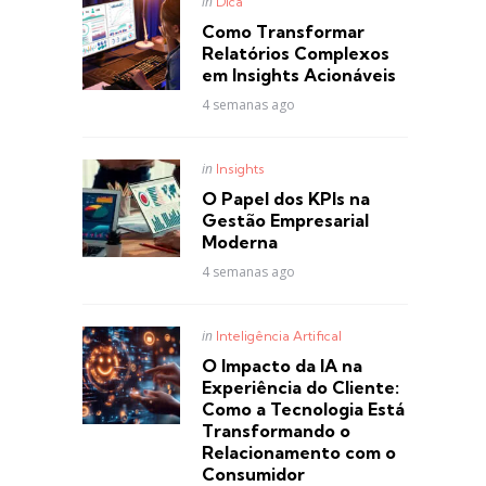
Posted
in
Dica
in
Como Transformar
Relatórios Complexos
em Insights Acionáveis
4 semanas ago
Posted
in
Insights
in
O Papel dos KPIs na
Gestão Empresarial
Moderna
4 semanas ago
Posted
in
Inteligência Artifical
in
O Impacto da IA na
Experiência do Cliente:
Como a Tecnologia Está
Transformando o
Relacionamento com o
Consumidor