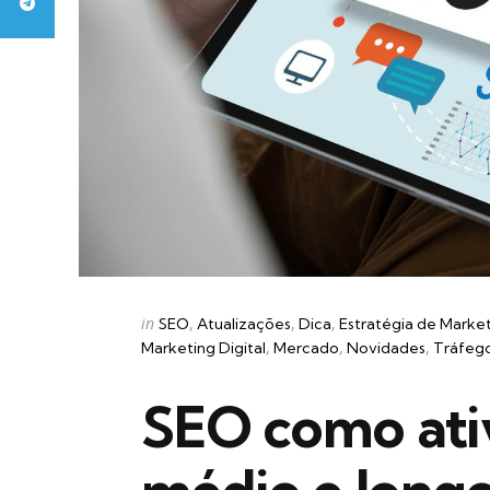
Categories
Posted
in
SEO
Atualizações
Dica
Estratégia de Marke
in
Marketing Digital
Mercado
Novidades
Tráfeg
SEO como ativ