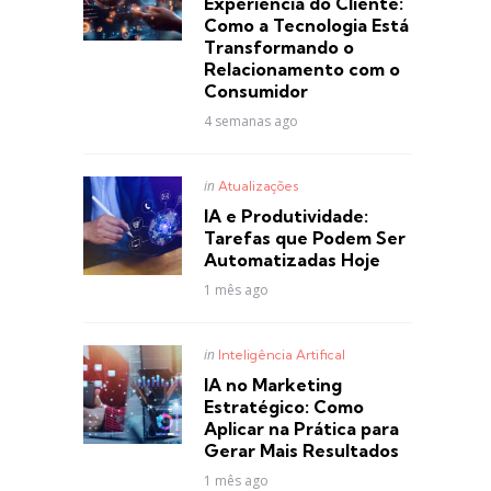
Experiência do Cliente:
Como a Tecnologia Está
Transformando o
Relacionamento com o
Consumidor
4 semanas ago
Posted
in
Atualizações
in
IA e Produtividade:
Tarefas que Podem Ser
Automatizadas Hoje
1 mês ago
Posted
in
Inteligência Artifical
in
IA no Marketing
Estratégico: Como
Aplicar na Prática para
Gerar Mais Resultados
1 mês ago