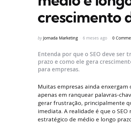
médio e longo
crescimento 
Posted
by
Jornada Marketing
6 meses ago
0 Comme
by
Entenda por que o SEO deve ser 
prazo e como ele gera crescimento
para empresas.
Muitas empresas ainda enxergam 
apenas em ranquear palavras-chave
gerar frustração, principalmente
imediata. A realidade é que o SE
estratégico de médio e longo prazo