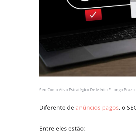
Seo Como Ativo Estratégico De Médio E Longo Prazo
Diferente de
anúncios pagos
, o SE
Entre eles estão: