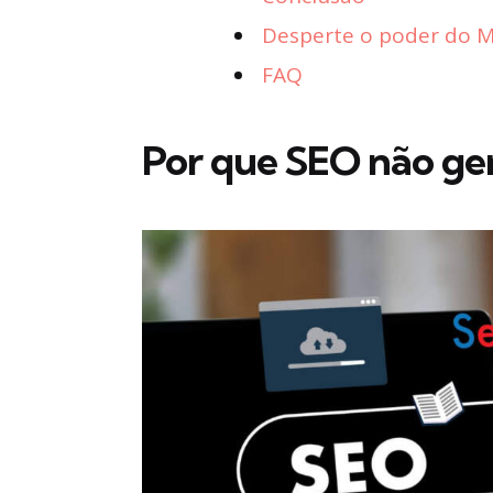
Desperte o poder do Ma
FAQ
Por que SEO não ger