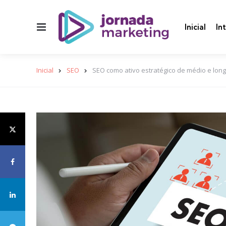
Menu
Inicial
In
Inicial
SEO
SEO como ativo estratégico de médio e lon