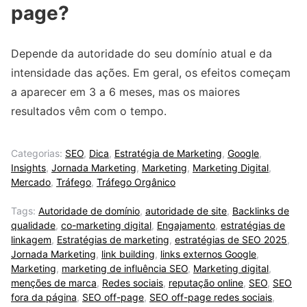
page?
Depende da autoridade do seu domínio atual e da
intensidade das ações. Em geral, os efeitos começam
a aparecer em 3 a 6 meses, mas os maiores
resultados vêm com o tempo.
Categorias:
SEO
,
Dica
,
Estratégia de Marketing
,
Google
,
Insights
,
Jornada Marketing
,
Marketing
,
Marketing Digital
,
Mercado
,
Tráfego
,
Tráfego Orgânico
Tags:
Autoridade de domínio
,
autoridade de site
,
Backlinks de
qualidade
,
co-marketing digital
,
Engajamento
,
estratégias de
linkagem
,
Estratégias de marketing
,
estratégias de SEO 2025
,
Jornada Marketing
,
link building
,
links externos Google
,
Marketing
,
marketing de influência SEO
,
Marketing digital
,
menções de marca
,
Redes sociais
,
reputação online
,
SEO
,
SEO
fora da página
,
SEO off-page
,
SEO off-page redes sociais
,