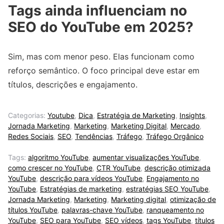
Tags ainda influenciam no
SEO do YouTube em 2025?
Sim, mas com menor peso. Elas funcionam como
reforço semântico. O foco principal deve estar em
títulos, descrições e engajamento.
Categorias:
Youtube
,
Dica
,
Estratégia de Marketing
,
Insights
,
Jornada Marketing
,
Marketing
,
Marketing Digital
,
Mercado
,
Redes Sociais
,
SEO
,
Tendências
,
Tráfego
,
Tráfego Orgânico
Tags:
algoritmo YouTube
,
aumentar visualizações YouTube
,
como crescer no YouTube
,
CTR YouTube
,
descrição otimizada
YouTube
,
descrição para vídeos YouTube
,
Engajamento no
YouTube
,
Estratégias de marketing
,
estratégias SEO YouTube
,
Jornada Marketing
,
Marketing
,
Marketing digital
,
otimização de
títulos YouTube
,
palavras-chave YouTube
,
ranqueamento no
YouTube
,
SEO para YouTube
,
SEO vídeos
,
tags YouTube
,
títulos