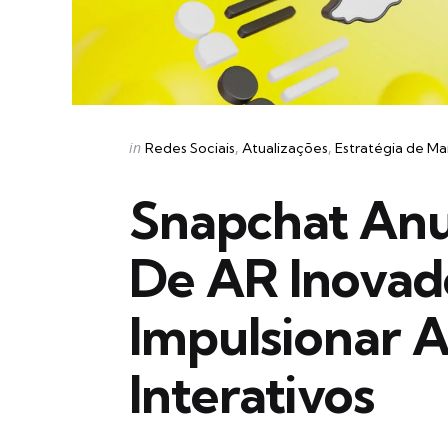
Categories
Posted
in
Redes Sociais
Atualizações
Estratégia de Ma
in
Snapchat Anu
De AR Inovad
Impulsionar 
Interativos