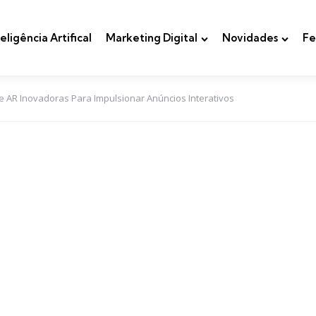
teligência Artifical
Marketing Digital
Novidades
Fe
 AR Inovadoras Para Impulsionar Anúncios Interativos