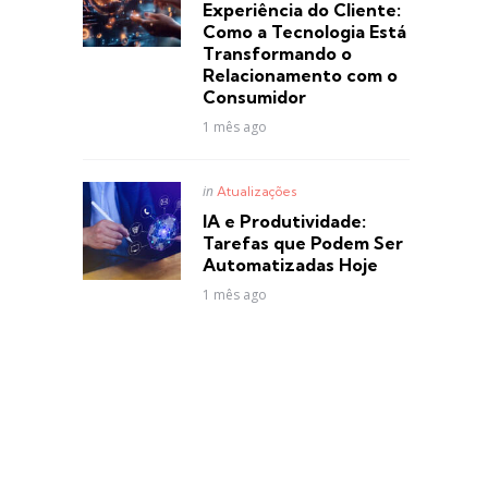
Experiência do Cliente:
Como a Tecnologia Está
Transformando o
Relacionamento com o
Consumidor
1 mês ago
Posted
in
Atualizações
in
IA e Produtividade:
Tarefas que Podem Ser
Automatizadas Hoje
1 mês ago