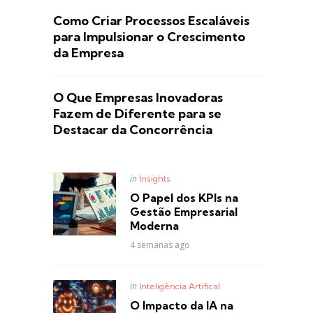
Como Criar Processos Escaláveis
para Impulsionar o Crescimento
da Empresa
O Que Empresas Inovadoras
Fazem de Diferente para se
Destacar da Concorrência
Posted
in
Insights
in
O Papel dos KPIs na
Gestão Empresarial
Moderna
4 semanas ago
Posted
in
Inteligência Artifical
in
O Impacto da IA na