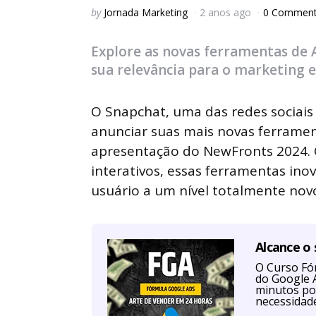
Posted
by
Jornada Marketing
2 anos ago
0 Commen
by
Explore as novas ferramentas de 
sua relevância para o marketing e
O Snapchat, uma das redes sociais
anunciar suas mais novas ferrame
apresentação do NewFronts 2024. 
interativos, essas ferramentas in
usuário a um nível totalmente nov
Alcance o
O Curso Fór
do Google A
minutos po
necessidad