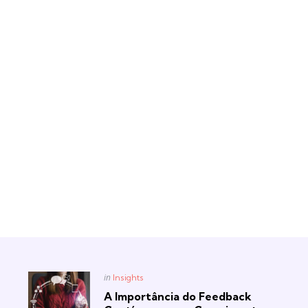
Posted
in
Insights
in
A Importância do Feedback