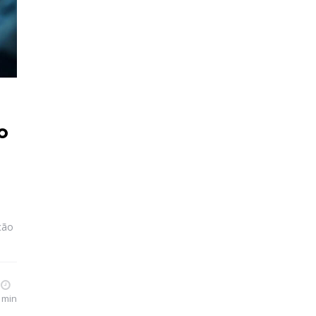
o
ção
 min