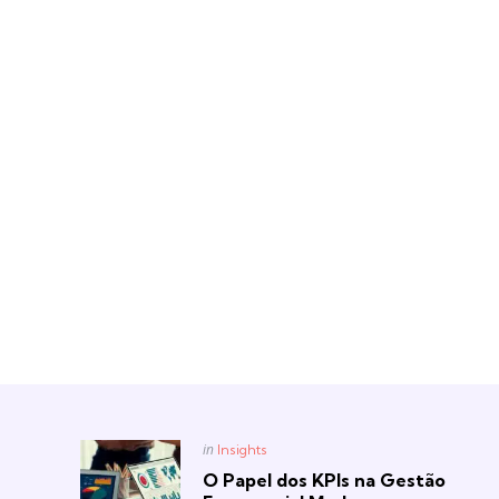
Posted
in
Insights
in
O Papel dos KPIs na Gestão