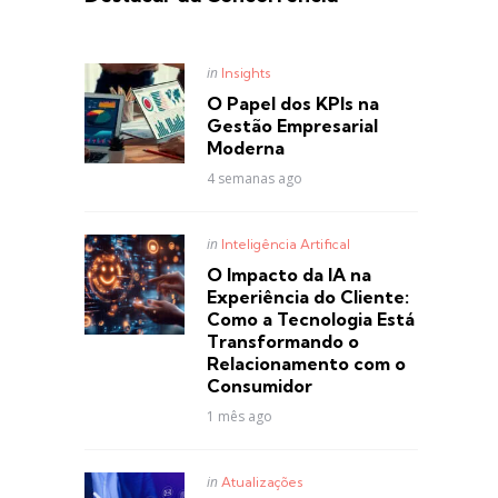
Posted
in
Insights
in
O Papel dos KPIs na
Gestão Empresarial
Moderna
4 semanas ago
Posted
in
Inteligência Artifical
in
O Impacto da IA na
Experiência do Cliente:
Como a Tecnologia Está
Transformando o
Relacionamento com o
Consumidor
1 mês ago
Posted
in
Atualizações