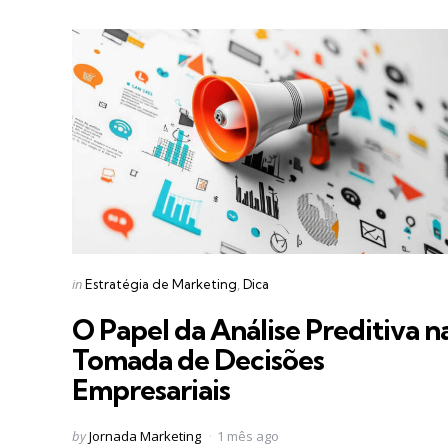
Categories
Posted
in
Estratégia de Marketing
Dica
in
O Papel da Análise Preditiva n
Tomada de Decisões
Empresariais
Posted
by
Jornada Marketing
1 mês ago