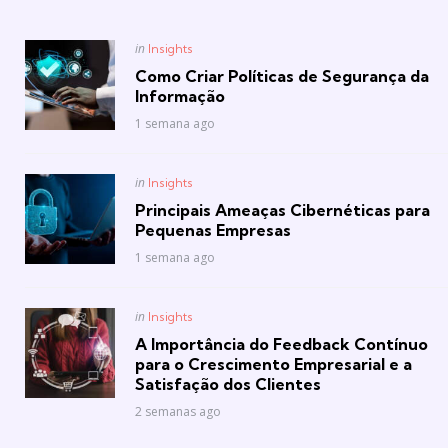
Posted
in
Insights
in
Como Criar Políticas de Segurança da
Informação
1 semana ago
Posted
in
Insights
in
Principais Ameaças Cibernéticas para
Pequenas Empresas
1 semana ago
Posted
in
Insights
in
A Importância do Feedback Contínuo
para o Crescimento Empresarial e a
Satisfação dos Clientes
2 semanas ago