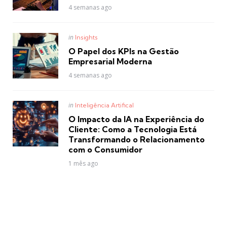
4 semanas ago
Posted
in
Insights
in
O Papel dos KPIs na Gestão
Empresarial Moderna
4 semanas ago
Posted
in
Inteligência Artifical
in
O Impacto da IA na Experiência do
Cliente: Como a Tecnologia Está
Transformando o Relacionamento
com o Consumidor
1 mês ago