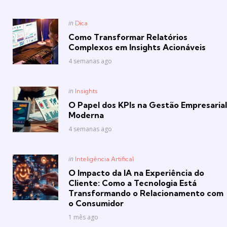
Posted
in
Dica
in
Como Transformar Relatórios
Complexos em Insights Acionáveis
4 semanas ago
Posted
in
Insights
in
O Papel dos KPIs na Gestão Empresarial
Moderna
4 semanas ago
Posted
in
Inteligência Artifical
in
O Impacto da IA na Experiência do
Cliente: Como a Tecnologia Está
Transformando o Relacionamento com
o Consumidor
1 mês ago