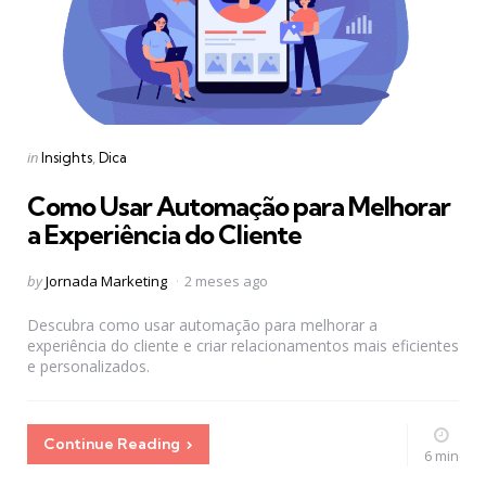
Categories
Posted
in
Insights
Dica
in
Como Usar Automação para Melhorar
a Experiência do Cliente
Posted
by
Jornada Marketing
2 meses ago
by
Descubra como usar automação para melhorar a
experiência do cliente e criar relacionamentos mais eficientes
e personalizados.
Continue Reading
6 min