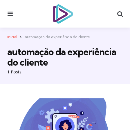
Menu
Se
Inicial
automação da experiência do cliente
automação da experiência
do cliente
1 Posts