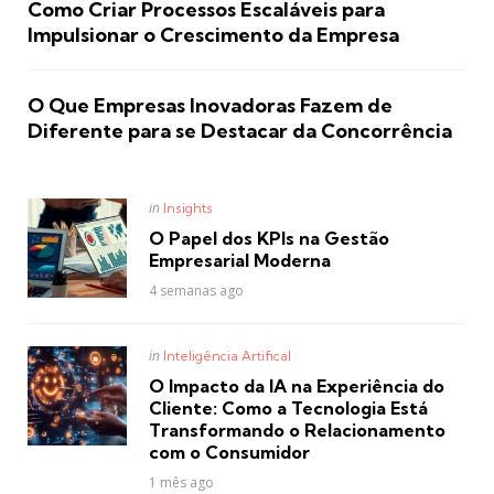
Como Criar Processos Escaláveis para
Impulsionar o Crescimento da Empresa
O Que Empresas Inovadoras Fazem de
Diferente para se Destacar da Concorrência
Posted
in
Insights
in
O Papel dos KPIs na Gestão
Empresarial Moderna
4 semanas ago
Posted
in
Inteligência Artifical
in
O Impacto da IA na Experiência do
Cliente: Como a Tecnologia Está
Transformando o Relacionamento
com o Consumidor
1 mês ago