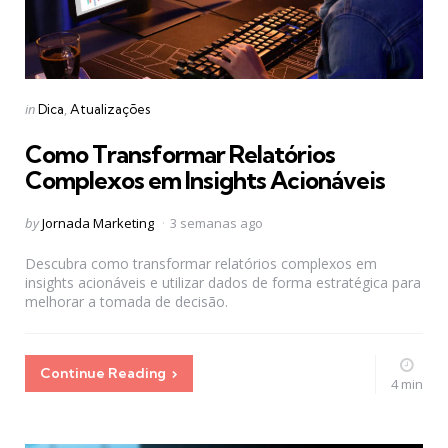
Categories
Posted
in
Dica
Atualizações
in
Como Transformar Relatórios
Complexos em Insights Acionáveis
Posted
by
Jornada Marketing
3 semanas ago
by
Descubra como transformar relatórios complexos em
insights acionáveis e utilizar dados de forma estratégica para
melhorar a tomada de decisão.
Continue Reading
4 min