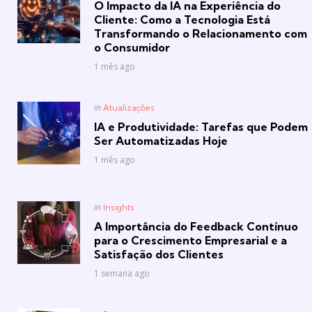
O Impacto da IA na Experiência do
Cliente: Como a Tecnologia Está
Transformando o Relacionamento com
o Consumidor
1 mês ago
Posted
in
Atualizações
in
IA e Produtividade: Tarefas que Podem
Ser Automatizadas Hoje
1 mês ago
Posted
in
Insights
in
A Importância do Feedback Contínuo
para o Crescimento Empresarial e a
Satisfação dos Clientes
1 semana ago