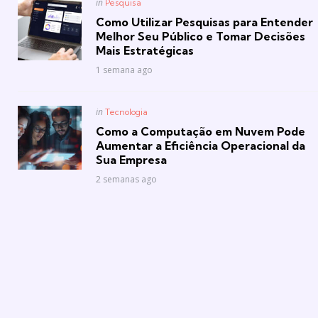
Posted
in
Pesquisa
in
Como Utilizar Pesquisas para Entender
Melhor Seu Público e Tomar Decisões
Mais Estratégicas
1 semana ago
Posted
in
Tecnologia
in
Como a Computação em Nuvem Pode
Aumentar a Eficiência Operacional da
Sua Empresa
2 semanas ago