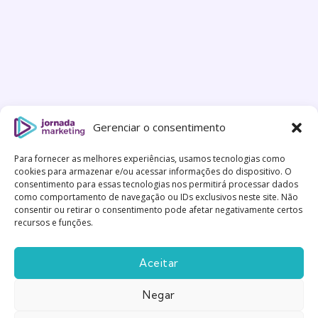
Gerenciar o consentimento
Para fornecer as melhores experiências, usamos tecnologias como
cookies para armazenar e/ou acessar informações do dispositivo. O
consentimento para essas tecnologias nos permitirá processar dados
como comportamento de navegação ou IDs exclusivos neste site. Não
consentir ou retirar o consentimento pode afetar negativamente certos
recursos e funções.
Aceitar
Negar
Feito com
Gentileza
|
Política de Privacidade
|
Termos
e Condições