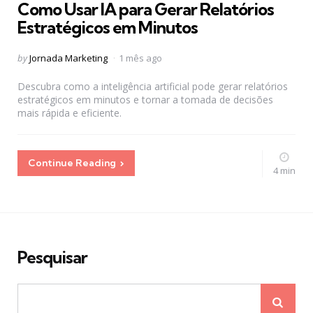
Como Usar IA para Gerar Relatórios
Estratégicos em Minutos
Posted
by
Jornada Marketing
1 mês ago
by
Descubra como a inteligência artificial pode gerar relatórios
estratégicos em minutos e tornar a tomada de decisões
mais rápida e eficiente.
Continue Reading
4 min
Pesquisar