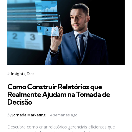
Categories
Posted
in
Insights
Dica
in
Como Construir Relatórios que
Realmente Ajudam na Tomada de
Decisão
Posted
by
Jornada Marketing
4 semanas ago
by
Descubra como criar relatórios gerenciais eficientes que