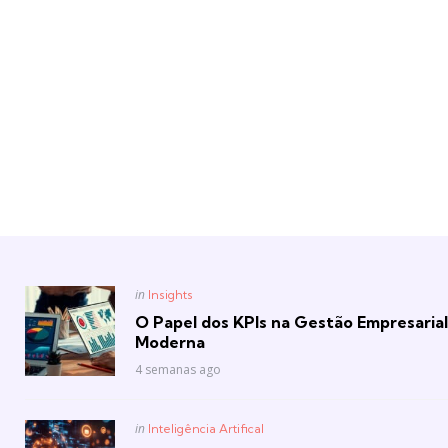
Posted
in
Insights
in
O Papel dos KPIs na Gestão Empresarial
Moderna
4 semanas ago
Posted
in
Inteligência Artifical
in