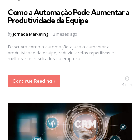
in
Como a Automação Pode Aumentar a
Produtividade da Equipe
Posted
by
Jornada Marketing
2 meses ago
by
Descubra como a automação ajuda a aumentar a
produtividade da equipe, reduzir tarefas repetitivas e
melhorar os resultados da empresa.
Continue Reading
4 min