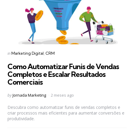
Categories
Posted
in
Marketing Digital
CRM
in
Como Automatizar Funis de Vendas
Completos e Escalar Resultados
Comerciais
Posted
by
Jornada Marketing
2 meses ago
by
Descubra como automatizar funis de vendas completos e
criar processos mais eficientes para aumentar conversões e
produtividade.