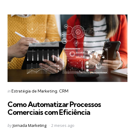
Categories
Posted
in
Estratégia de Marketing
CRM
in
Como Automatizar Processos
Comerciais com Eficiência
Posted
by
Jornada Marketing
2 meses ago
by