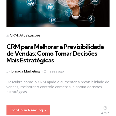
Categories
Posted
in
CRM
Atualizações
in
CRM para Melhorar a Previsibilidade
de Vendas: Como Tomar Decisões
Mais Estratégicas
Posted
by
Jornada Marketing
2 meses ago
by
Descubra como o CRM ajuda a aumentar a previsibilidade de
vendas, melhorar o controle comercial e apoiar decisões
estratégicas.
Continue Reading
4 min