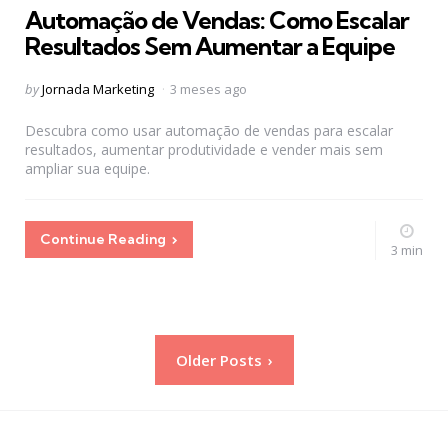
Automação de Vendas: Como Escalar
Resultados Sem Aumentar a Equipe
Posted
by
Jornada Marketing
3 meses ago
by
Descubra como usar automação de vendas para escalar
resultados, aumentar produtividade e vender mais sem
ampliar sua equipe.
Continue Reading
3 min
Paginação
Older Posts
de
posts