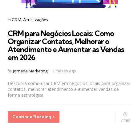
Categories
Posted
in
CRM
Atualizações
in
CRM para Negócios Locais: Como
Organizar Contatos, Melhorar o
Atendimento e Aumentar as Vendas
em 2026
Posted
by
Jornada Marketing
2 meses ago
by
Descubra como usar CRM em negócios locais para organizar
contatos, melhorar atendimento e aumentar vendas de
forma estratégica.
Continue Reading
7 min