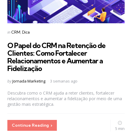
Categories
Posted
in
CRM
Dica
in
O Papel do CRM na Retenção de
Clientes: Como Fortalecer
Relacionamentos e Aumentar a
Fidelização
Posted
by
Jornada Marketing
3 semanas ago
by
Descubra como o CRM ajuda a reter clientes, fortalecer
relacionamentos e aumentar a fidelização por meio de uma
gestão mais estratégica.
Continue Reading
5 min