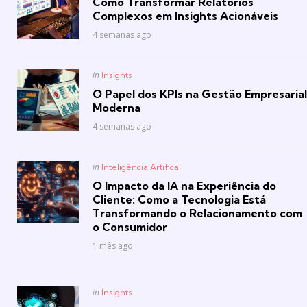
Como Transformar Relatórios
Complexos em Insights Acionáveis
4 semanas ago
Posted
in
Insights
in
O Papel dos KPIs na Gestão Empresarial
Moderna
4 semanas ago
Posted
in
Inteligência Artifical
in
O Impacto da IA na Experiência do
Cliente: Como a Tecnologia Está
Transformando o Relacionamento com
o Consumidor
1 mês ago
Posted
in
Insights
in