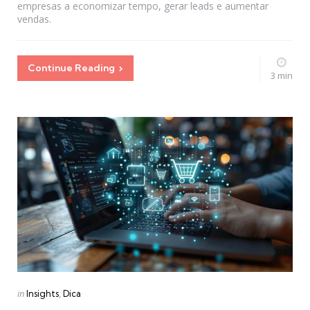
empresas a economizar tempo, gerar leads e aumentar
vendas.
Continue Reading
3 min
Categories
Posted
in
Insights
Dica
in