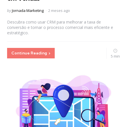
Posted
by
Jornada Marketing
2 meses ago
by
Descubra como usar CRM para melhorar a taxa de
conversão e tornar o processo comercial mais eficiente e
estratégico.
Continue Reading
5 min