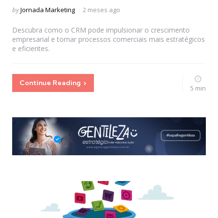
Posted
by
Jornada Marketing
2 meses ago
by
Descubra como o CRM pode impulsionar o crescimento
empresarial e tornar processos comerciais mais estratégicos
e eficientes.
Continue Reading
5 min