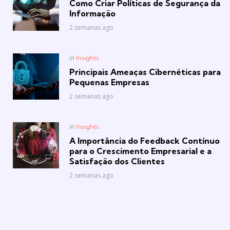
Como Criar Políticas de Segurança da
Informação
2 semanas ago
Posted
in
Insights
in
Principais Ameaças Cibernéticas para
Pequenas Empresas
2 semanas ago
Posted
in
Insights
in
A Importância do Feedback Contínuo
para o Crescimento Empresarial e a
Satisfação dos Clientes
2 semanas ago