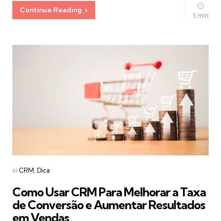
Continue Reading
5 min
Categories
Posted
in
CRM
Dica
in
Como Usar CRM Para Melhorar a Taxa
de Conversão e Aumentar Resultados
em Vendas