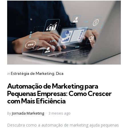
Categories
Posted
in
Estratégia de Marketing
Dica
in
Automação de Marketing para
Pequenas Empresas: Como Crescer
com Mais Eficiência
Posted
by
Jornada Marketing
3 meses ago
by
Descubra como a automação de marketing ajuda pequenas