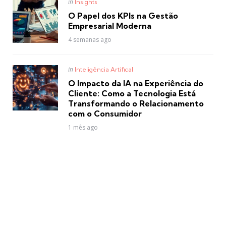
Posted
in
Insights
in
O Papel dos KPIs na Gestão
Empresarial Moderna
4 semanas ago
Posted
in
Inteligência Artifical
in
O Impacto da IA na Experiência do
Cliente: Como a Tecnologia Está
Transformando o Relacionamento
com o Consumidor
1 mês ago