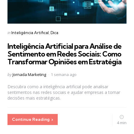
Categories
Posted
in
Inteligência Artifical
Dica
in
Inteligência Artificial para Análise de
Sentimento em Redes Sociais: Como
Transformar Opiniões em Estratégia
Posted
by
Jornada Marketing
1 semana ago
by
Descubra como a inteligência artificial pode analisar
sentimentos nas redes sociais e ajudar empresas a tomar
decisões mais estratégicas.
Continue Reading
4 min