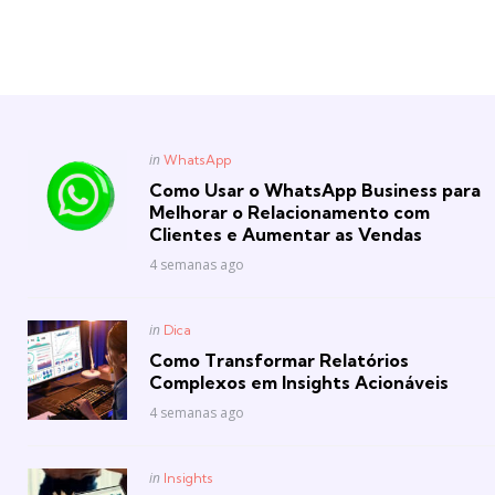
Posted
in
WhatsApp
in
Como Usar o WhatsApp Business para
Melhorar o Relacionamento com
Clientes e Aumentar as Vendas
4 semanas ago
Posted
in
Dica
in
Como Transformar Relatórios
Complexos em Insights Acionáveis
4 semanas ago
Posted
in
Insights