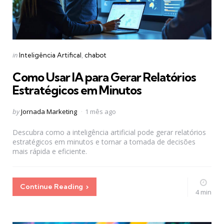
Categories
Posted
in
Inteligência Artifical
chabot
in
Como Usar IA para Gerar Relatórios
Estratégicos em Minutos
Posted
by
Jornada Marketing
1 mês ago
by
Descubra como a inteligência artificial pode gerar relatórios
estratégicos em minutos e tornar a tomada de decisões
mais rápida e eficiente.
Continue Reading
4 min