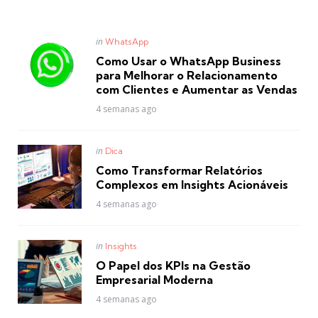
Posted
in
WhatsApp
in
Como Usar o WhatsApp Business
para Melhorar o Relacionamento
com Clientes e Aumentar as Vendas
4 semanas ago
Posted
in
Dica
in
Como Transformar Relatórios
Complexos em Insights Acionáveis
4 semanas ago
Posted
in
Insights
in
O Papel dos KPIs na Gestão
Empresarial Moderna
4 semanas ago