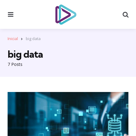
Menu
Se
Inicial
big data
big data
7 Posts