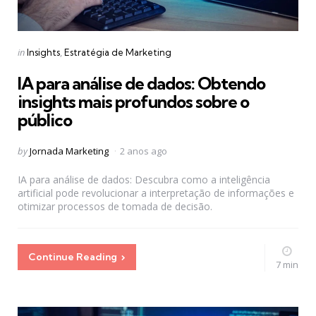
Categories
Posted
in
Insights
Estratégia de Marketing
in
IA para análise de dados: Obtendo
insights mais profundos sobre o
público
Posted
by
Jornada Marketing
2 anos ago
by
IA para análise de dados: Descubra como a inteligência
artificial pode revolucionar a interpretação de informações e
otimizar processos de tomada de decisão.
Continue Reading
7 min