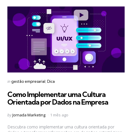
Categories
Posted
in
gestão empresarial
Dica
in
Como Implementar uma Cultura
Orientada por Dados na Empresa
Posted
by
Jornada Marketing
1 mês ago
by
Descubra como implementar uma cultura orientada por