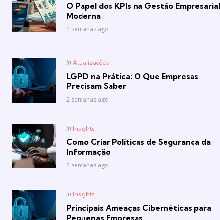
in
O Papel dos KPIs na Gestão Empresarial
Moderna
4 semanas ago
Posted
in
Atualizações
in
LGPD na Prática: O Que Empresas
Precisam Saber
2 semanas ago
Posted
in
Insights
in
Como Criar Políticas de Segurança da
Informação
2 semanas ago
Posted
in
Insights
in
Principais Ameaças Cibernéticas para
Pequenas Empresas