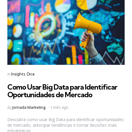
Categories
Posted
in
Insights
Dica
in
Como Usar Big Data para Identificar
Oportunidades de Mercado
Posted
by
Jornada Marketing
1 mês ago
by
Descubra como usar Big Data para identificar oportunidades
de mercado, antecipar tendências e tomar decisões mais
estratégicas.