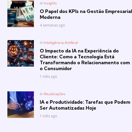
Posted
in
Insights
in
O Papel dos KPIs na Gestão Empresarial
Moderna
4 semanas ago
Posted
in
Inteligência Artifical
in
O Impacto da IA na Experiência do
Cliente: Como a Tecnologia Está
Transformando o Relacionamento com
o Consumidor
1 mês ago
Posted
in
Atualizações
in
IA e Produtividade: Tarefas que Podem
Ser Automatizadas Hoje
1 mês ago