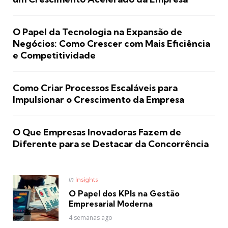
O Papel da Tecnologia na Expansão de
Negócios: Como Crescer com Mais Eficiência
e Competitividade
Como Criar Processos Escaláveis para
Impulsionar o Crescimento da Empresa
O Que Empresas Inovadoras Fazem de
Diferente para se Destacar da Concorrência
Posted
in
Insights
in
O Papel dos KPIs na Gestão
Empresarial Moderna
4 semanas ago