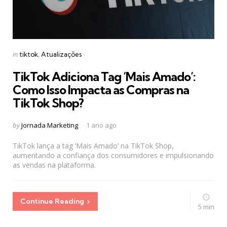
Categories
Posted
in
tiktok
Atualizações
in
TikTok Adiciona Tag ‘Mais Amado’:
Como Isso Impacta as Compras na
TikTok Shop?
Posted
by
Jornada Marketing
1 ano ago
by
TikTok lança a tag ‘Mais Amado’ na TikTok Shop,
aumentando a confiança dos consumidores e impulsionando
as vendas na plataforma.
Continue Reading
5 min