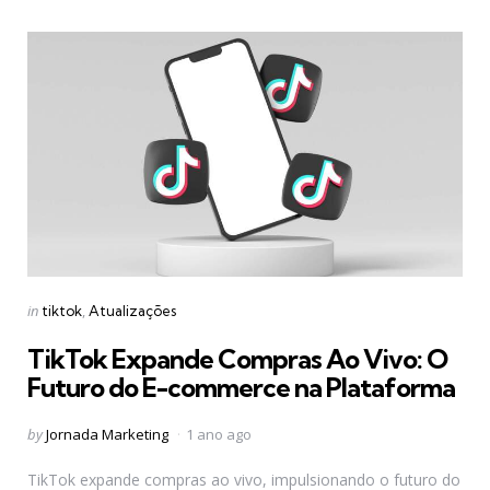
Categories
Posted
in
tiktok
Atualizações
in
TikTok Expande Compras Ao Vivo: O
Futuro do E-commerce na Plataforma
Posted
by
Jornada Marketing
1 ano ago
by
TikTok expande compras ao vivo, impulsionando o futuro do