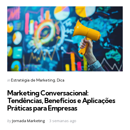
Categories
Posted
in
Estratégia de Marketing
Dica
in
Marketing Conversacional:
Tendências, Benefícios e Aplicações
Práticas para Empresas
Posted
by
Jornada Marketing
3 semanas ago
by