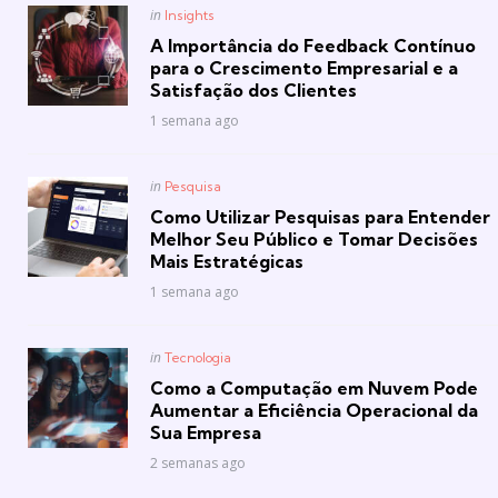
Posted
in
Insights
in
A Importância do Feedback Contínuo
para o Crescimento Empresarial e a
Satisfação dos Clientes
1 semana ago
Posted
in
Pesquisa
in
Como Utilizar Pesquisas para Entender
Melhor Seu Público e Tomar Decisões
Mais Estratégicas
1 semana ago
Posted
in
Tecnologia
in
Como a Computação em Nuvem Pode
Aumentar a Eficiência Operacional da
Sua Empresa
2 semanas ago