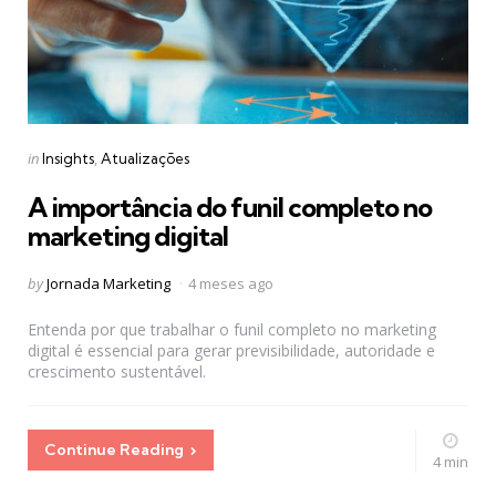
Categories
Posted
in
Insights
Atualizações
in
A importância do funil completo no
marketing digital
Posted
by
Jornada Marketing
4 meses ago
by
Entenda por que trabalhar o funil completo no marketing
digital é essencial para gerar previsibilidade, autoridade e
crescimento sustentável.
Continue Reading
4 min