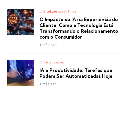
Posted
in
Inteligência Artifical
in
O Impacto da IA na Experiência do
Cliente: Como a Tecnologia Está
Transformando o Relacionamento
com o Consumidor
1 mês ago
Posted
in
Atualizações
in
IA e Produtividade: Tarefas que
Podem Ser Automatizadas Hoje
1 mês ago