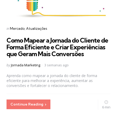
Categories
Posted
in
Mercado
Atualizações
in
Como Mapear a Jornada do Cliente de
Forma Eficiente e Criar Experiências
que Geram Mais Conversões
Posted
by
Jornada Marketing
3 semanas ago
by
Aprenda como mapear a jornada do cliente de forma
eficiente para melhorar a experiência, aumentar as
conversões e fortalecer o relacionamento.
Continue Reading
6 min