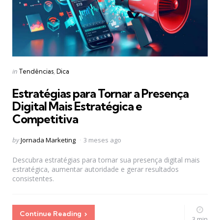
Categories
Posted
in
Tendências
Dica
in
Estratégias para Tornar a Presença
Digital Mais Estratégica e
Competitiva
Posted
by
Jornada Marketing
3 meses ago
by
Descubra estratégias para tornar sua presença digital mais
estratégica, aumentar autoridade e gerar resultados
consistentes.
Continue Reading
3 min