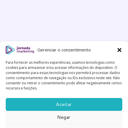
Gerenciar o consentimento
Para fornecer as melhores experiências, usamos tecnologias como
cookies para armazenar e/ou acessar informações do dispositivo. O
consentimento para essas tecnologias nos permitirá processar dados
como comportamento de navegação ou IDs exclusivos neste site. Não
consentir ou retirar o consentimento pode afetar negativamente certos
recursos e funções.
Aceitar
Negar
Feito com
Gentileza
|
Política de Privacidade
|
Termos
e Condições