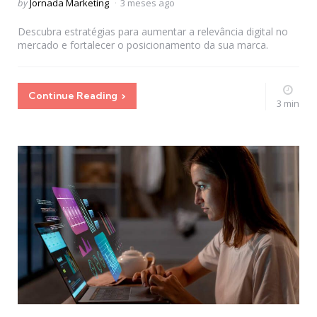
Posted
by
Jornada Marketing
3 meses ago
by
Descubra estratégias para aumentar a relevância digital no
mercado e fortalecer o posicionamento da sua marca.
Continue Reading
3 min