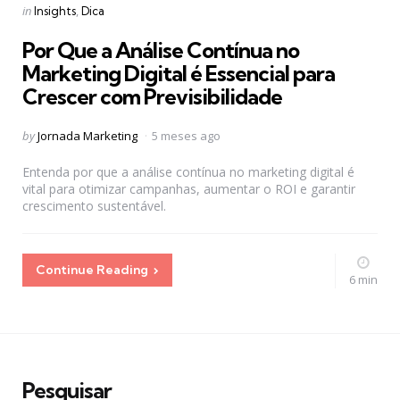
Categories
Posted
in
Insights
Dica
in
Por Que a Análise Contínua no
Marketing Digital é Essencial para
Crescer com Previsibilidade
Posted
by
Jornada Marketing
5 meses ago
by
Entenda por que a análise contínua no marketing digital é
vital para otimizar campanhas, aumentar o ROI e garantir
crescimento sustentável.
Continue Reading
6 min
Pesquisar