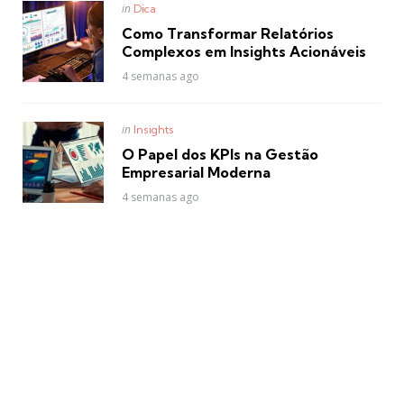
Posted
in
Dica
in
Como Transformar Relatórios
Complexos em Insights Acionáveis
4 semanas ago
Posted
in
Insights
in
O Papel dos KPIs na Gestão
Empresarial Moderna
4 semanas ago