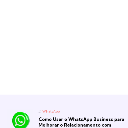
Posted
in
WhatsApp
in
Como Usar o WhatsApp Business para
Melhorar o Relacionamento com