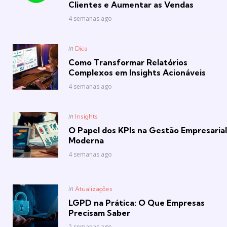
Clientes e Aumentar as Vendas
4 semanas ago
Posted
in
Dica
in
Como Transformar Relatórios
Complexos em Insights Acionáveis
4 semanas ago
Posted
in
Insights
in
O Papel dos KPIs na Gestão Empresarial
Moderna
4 semanas ago
Posted
in
Atualizações
in
LGPD na Prática: O Que Empresas
Precisam Saber
2 semanas ago