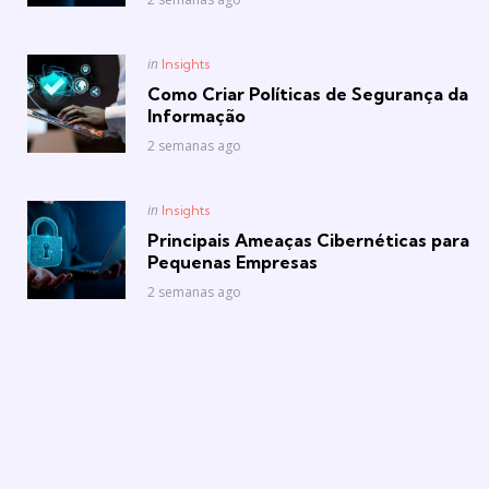
Posted
in
Insights
in
Como Criar Políticas de Segurança da
Informação
2 semanas ago
Posted
in
Insights
in
Principais Ameaças Cibernéticas para
Pequenas Empresas
2 semanas ago