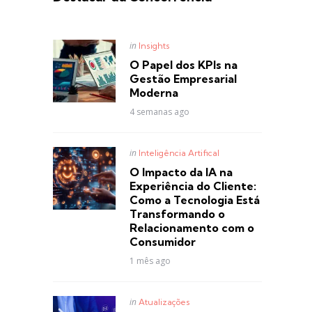
Posted
in
Insights
in
O Papel dos KPIs na
Gestão Empresarial
Moderna
4 semanas ago
Posted
in
Inteligência Artifical
in
O Impacto da IA na
Experiência do Cliente:
Como a Tecnologia Está
Transformando o
Relacionamento com o
Consumidor
1 mês ago
Posted
in
Atualizações