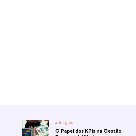
Posted
in
Insights
in
O Papel dos KPIs na Gestão