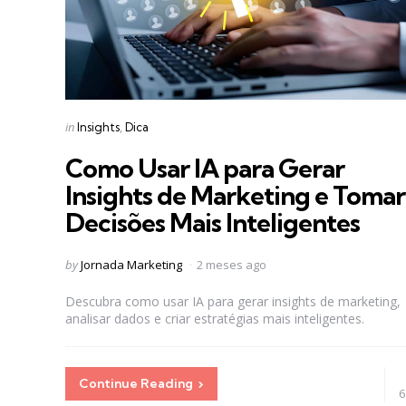
Categories
Posted
in
Insights
Dica
in
Como Usar IA para Gerar
Insights de Marketing e Tomar
Decisões Mais Inteligentes
Posted
by
Jornada Marketing
2 meses ago
by
Descubra como usar IA para gerar insights de marketing,
analisar dados e criar estratégias mais inteligentes.
Continue Reading
6