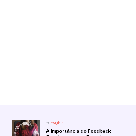
Posted
in
Insights
in
A Importância do Feedback