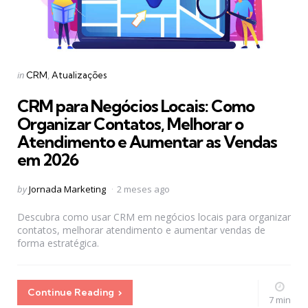
Categories
Posted
in
CRM
Atualizações
in
CRM para Negócios Locais: Como
Organizar Contatos, Melhorar o
Atendimento e Aumentar as Vendas
em 2026
Posted
by
Jornada Marketing
2 meses ago
by
Descubra como usar CRM em negócios locais para organizar
contatos, melhorar atendimento e aumentar vendas de
forma estratégica.
Continue Reading
7 min