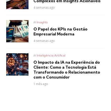
Complexos em Insights Acionáveis
4 semanas ago
Posted
in
Insights
in
O Papel dos KPIs na Gestão
Empresarial Moderna
4 semanas ago
Posted
in
Inteligência Artifical
in
O Impacto da IA na Experiência do
Cliente: Como a Tecnologia Está
Transformando o Relacionamento
com o Consumidor
1 mês ago