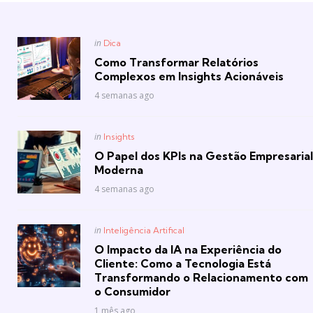
Posted
in
Dica
in
Como Transformar Relatórios
Complexos em Insights Acionáveis
4 semanas ago
Posted
in
Insights
in
O Papel dos KPIs na Gestão Empresarial
Moderna
4 semanas ago
Posted
in
Inteligência Artifical
in
O Impacto da IA na Experiência do
Cliente: Como a Tecnologia Está
Transformando o Relacionamento com
o Consumidor
1 mês ago