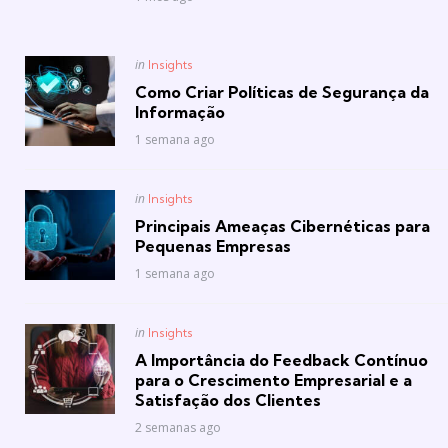
Posted
in
Insights
in
Como Criar Políticas de Segurança da
Informação
1 semana ago
Posted
in
Insights
in
Principais Ameaças Cibernéticas para
Pequenas Empresas
1 semana ago
Posted
in
Insights
in
A Importância do Feedback Contínuo
para o Crescimento Empresarial e a
Satisfação dos Clientes
2 semanas ago