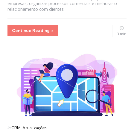
empresas, organizar processos comerciais e melhorar o
relacionamento com clientes.
Continue Reading
3 min
Categories
Posted
in
CRM
Atualizações
in