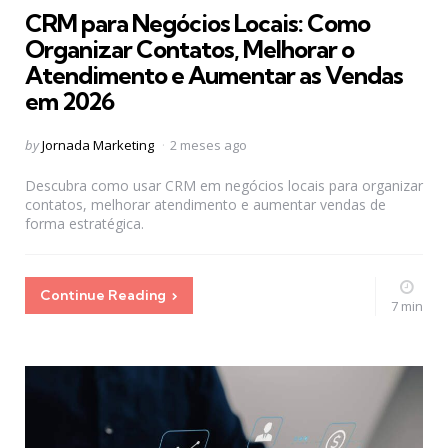
CRM para Negócios Locais: Como
Organizar Contatos, Melhorar o
Atendimento e Aumentar as Vendas
em 2026
Posted
by
Jornada Marketing
2 meses ago
by
Descubra como usar CRM em negócios locais para organizar
contatos, melhorar atendimento e aumentar vendas de
forma estratégica.
Continue Reading
7 min