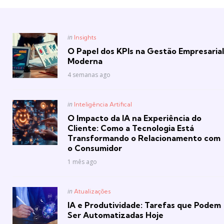
Posted
in
Insights
in
O Papel dos KPIs na Gestão Empresarial
Moderna
4 semanas ago
Posted
in
Inteligência Artifical
in
O Impacto da IA na Experiência do
Cliente: Como a Tecnologia Está
Transformando o Relacionamento com
o Consumidor
1 mês ago
Posted
in
Atualizações
in
IA e Produtividade: Tarefas que Podem
Ser Automatizadas Hoje