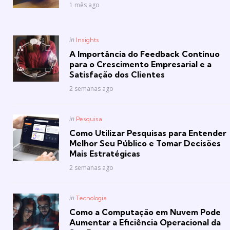
1 mês ago
Posted
in
Insights
in
A Importância do Feedback Contínuo
para o Crescimento Empresarial e a
Satisfação dos Clientes
2 semanas ago
Posted
in
Pesquisa
in
Como Utilizar Pesquisas para Entender
Melhor Seu Público e Tomar Decisões
Mais Estratégicas
2 semanas ago
Posted
in
Tecnologia
in
Como a Computação em Nuvem Pode
Aumentar a Eficiência Operacional da