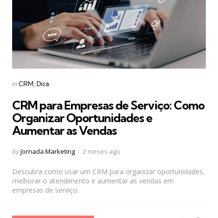
Categories
Posted
in
CRM
Dica
in
CRM para Empresas de Serviço: Como
Organizar Oportunidades e
Aumentar as Vendas
Posted
by
Jornada Marketing
2 meses ago
by
Descubra como usar um CRM para organizar oportunidades,
melhorar o atendimento e aumentar as vendas em
empresas de serviço.