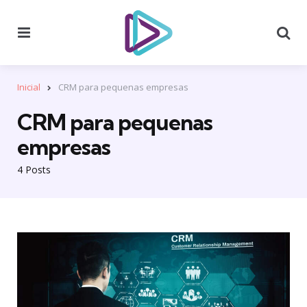
Menu
Se
Inicial
CRM para pequenas empresas
CRM para pequenas
empresas
4 Posts