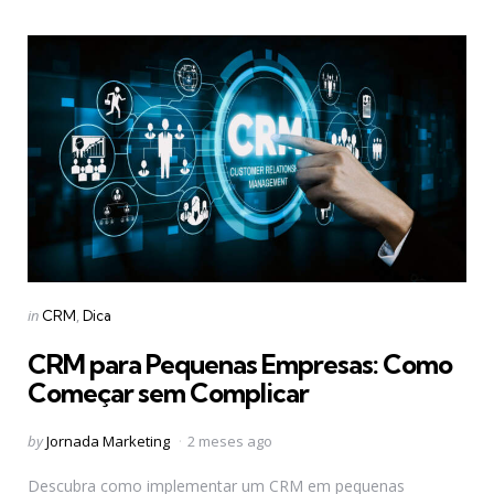
Categories
Posted
in
CRM
Dica
in
CRM para Pequenas Empresas: Como
Começar sem Complicar
Posted
by
Jornada Marketing
2 meses ago
by
Descubra como implementar um CRM em pequenas