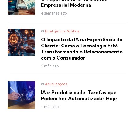
Empresarial Moderna
4 semanas ago
Posted
in
Inteligência Artifical
in
O Impacto da IA na Experiência do
Cliente: Como a Tecnologia Está
Transformando o Relacionamento
com o Consumidor
1 mês ago
Posted
in
Atualizações
in
IA e Produtividade: Tarefas que
Podem Ser Automatizadas Hoje
1 mês ago