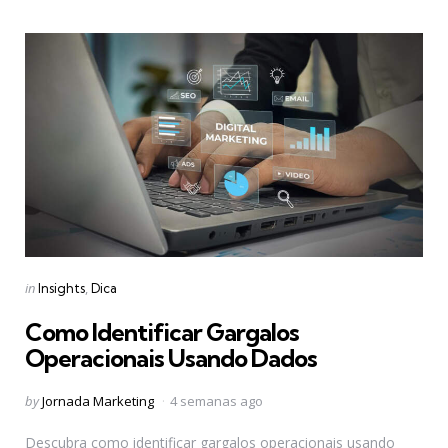
Categories
Posted
in
Insights
Dica
in
Como Identificar Gargalos
Operacionais Usando Dados
Posted
by
Jornada Marketing
4 semanas ago
by
Descubra como identificar gargalos operacionais usando