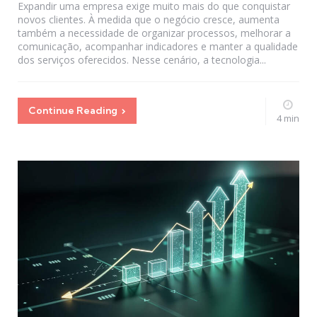
Expandir uma empresa exige muito mais do que conquistar
novos clientes. À medida que o negócio cresce, aumenta
também a necessidade de organizar processos, melhorar a
comunicação, acompanhar indicadores e manter a qualidade
dos serviços oferecidos. Nesse cenário, a tecnologia...
Continue Reading
4 min