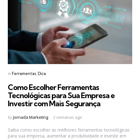
Categories
Posted
in
Ferramentas
Dica
in
Como Escolher Ferramentas
Tecnológicas para Sua Empresa e
Investir com Mais Segurança
Posted
by
Jornada Marketing
2 semanas ago
by
Saiba como escolher as melhores ferramentas tecnológicas
para sua empresa, aumentar a produtividade e investir em