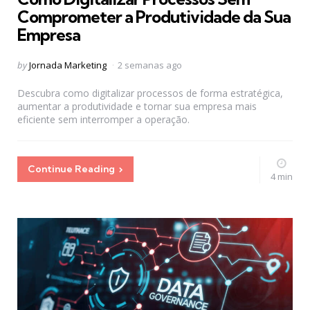
Comprometer a Produtividade da Sua
Empresa
Posted
by
Jornada Marketing
2 semanas ago
by
Descubra como digitalizar processos de forma estratégica,
aumentar a produtividade e tornar sua empresa mais
eficiente sem interromper a operação.
Continue Reading
4 min