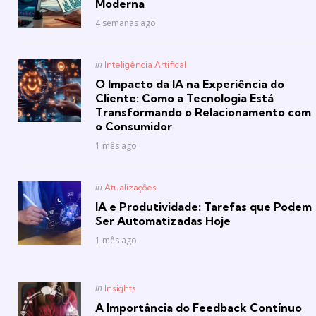
Moderna
4 semanas ago
Posted
in
Inteligência Artifical
in
O Impacto da IA na Experiência do
Cliente: Como a Tecnologia Está
Transformando o Relacionamento com
o Consumidor
1 mês ago
Posted
in
Atualizações
in
IA e Produtividade: Tarefas que Podem
Ser Automatizadas Hoje
1 mês ago
Posted
in
Insights
in
A Importância do Feedback Contínuo