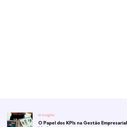
Posted
in
Insights
in
O Papel dos KPIs na Gestão Empresarial