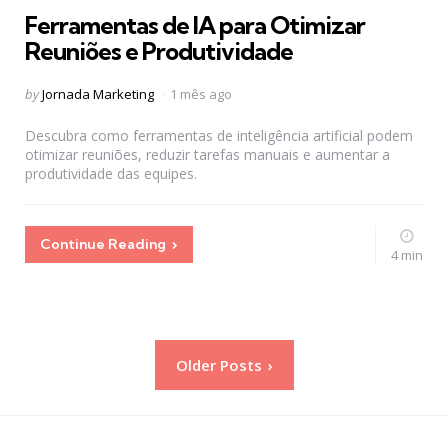
Ferramentas de IA para Otimizar
Reuniões e Produtividade
Posted
by
Jornada Marketing
1 mês ago
by
Descubra como ferramentas de inteligência artificial podem
otimizar reuniões, reduzir tarefas manuais e aumentar a
produtividade das equipes.
Continue Reading
4 min
Paginação
Older Posts
de
posts