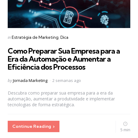
Categories
Posted
in
Estratégia de Marketing
Dica
in
Como Preparar Sua Empresa para a
Era da Automação e Aumentar a
Eficiência dos Processos
Posted
by
Jornada Marketing
2 semanas ago
by
Descubra como preparar sua empresa para a era da
automação, aumentar a produtividade e implementar
tecnologias de forma estratégica.
Continue Reading
5 min