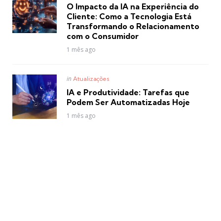
in
O Impacto da IA na Experiência do
Cliente: Como a Tecnologia Está
Transformando o Relacionamento
com o Consumidor
1 mês ago
Posted
in
Atualizações
in
IA e Produtividade: Tarefas que
Podem Ser Automatizadas Hoje
1 mês ago