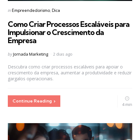
Categories
Posted
in
Empreendedorismo
Dica
in
Como Criar Processos Escaláveis para
Impulsionar o Crescimento da
Empresa
Posted
by
Jornada Marketing
2 dias ago
by
Descubra como criar processos escaláveis para apoiar o
crescimento da empresa, aumentar a produtividade e reduzir
gargalos operacionais.
Continue Reading
4 min