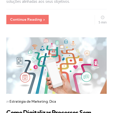
soluções alinhadas aos seus objetivos.
Continue Reading
5 min
Categories
Posted
in
Estratégia de Marketing
Dica
in
Como Digitalizar Processos Sem