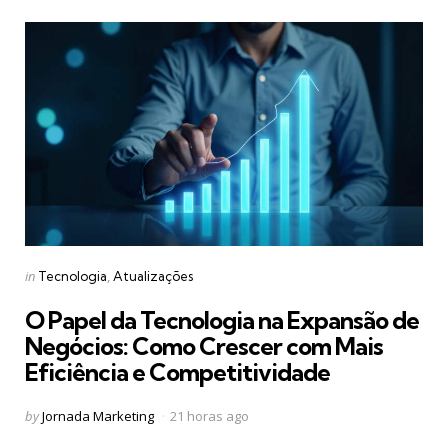
Categories
Posted
in
Tecnologia
Atualizações
in
O Papel da Tecnologia na Expansão de
Negócios: Como Crescer com Mais
Eficiência e Competitividade
Posted
by
Jornada Marketing
21 horas ago
by