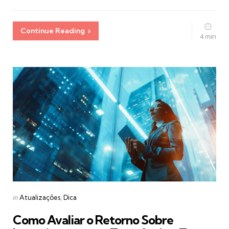
Continue Reading
4 min
Categories
Posted
in
Atualizações
Dica
in
Como Avaliar o Retorno Sobre