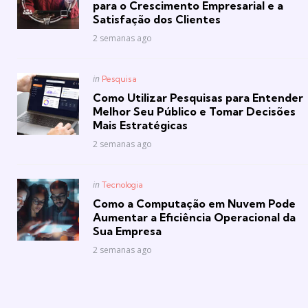
para o Crescimento Empresarial e a
Satisfação dos Clientes
2 semanas ago
Posted
in
Pesquisa
in
Como Utilizar Pesquisas para Entender
Melhor Seu Público e Tomar Decisões
Mais Estratégicas
2 semanas ago
Posted
in
Tecnologia
in
Como a Computação em Nuvem Pode
Aumentar a Eficiência Operacional da
Sua Empresa
2 semanas ago