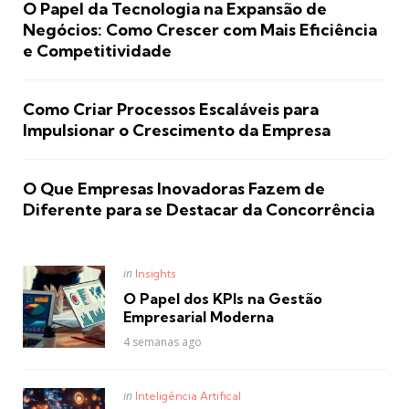
O Papel da Tecnologia na Expansão de
Negócios: Como Crescer com Mais Eficiência
e Competitividade
Como Criar Processos Escaláveis para
Impulsionar o Crescimento da Empresa
O Que Empresas Inovadoras Fazem de
Diferente para se Destacar da Concorrência
Posted
in
Insights
in
O Papel dos KPIs na Gestão
Empresarial Moderna
4 semanas ago
Posted
in
Inteligência Artifical