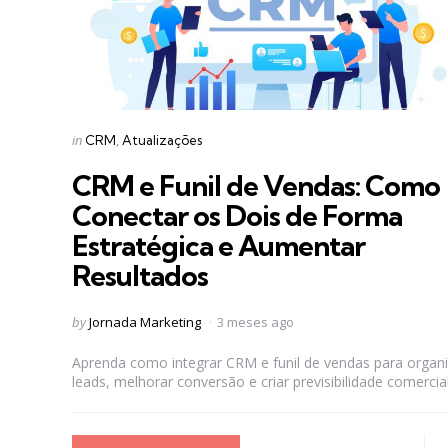
Categories
Posted
in
CRM
Atualizações
in
CRM e Funil de Vendas: Como
Conectar os Dois de Forma
Estratégica e Aumentar
Resultados
Posted
by
Jornada Marketing
3 meses ago
by
Aprenda como integrar CRM e funil de vendas para organi
leads, melhorar conversão e criar previsibilidade comercial