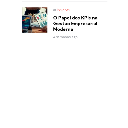
Posted
in
Insights
in
O Papel dos KPIs na
Gestão Empresarial
Moderna
4 semanas ago