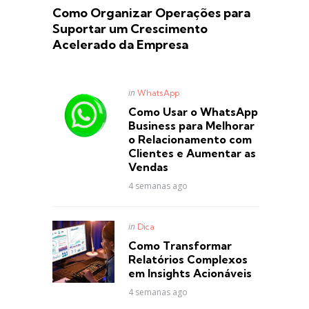
Como Organizar Operações para
Suportar um Crescimento
Acelerado da Empresa
Posted
in
WhatsApp
in
Como Usar o WhatsApp
Business para Melhorar
o Relacionamento com
Clientes e Aumentar as
Vendas
4 semanas ago
Posted
in
Dica
in
Como Transformar
Relatórios Complexos
em Insights Acionáveis
4 semanas ago