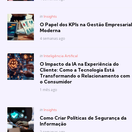
Posted
in
Insights
in
O Papel dos KPIs na Gestão Empresarial
Moderna
4 semanas ago
Posted
in
Inteligência Artifical
in
O Impacto da IA na Experiência do
Cliente: Como a Tecnologia Está
Transformando o Relacionamento com
o Consumidor
1 mês ago
Posted
in
Insights
in
Como Criar Políticas de Segurança da
Informação
2 semanas ago