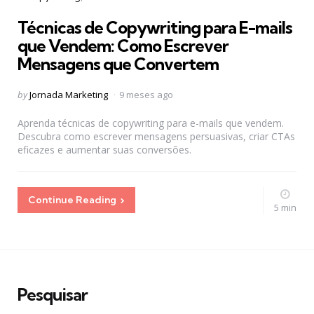
in
Técnicas de Copywriting para E-mails
que Vendem: Como Escrever
Mensagens que Convertem
Posted
by
Jornada Marketing
9 meses ago
by
Aprenda técnicas de copywriting para e-mails que vendem.
Descubra como escrever mensagens persuasivas, criar CTAs
eficazes e aumentar suas conversões.
Continue Reading
5 min
Pesquisar