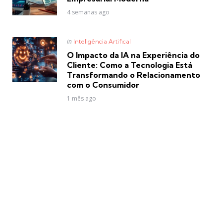
4 semanas ago
Posted
in
Inteligência Artifical
in
O Impacto da IA na Experiência do
Cliente: Como a Tecnologia Está
Transformando o Relacionamento
com o Consumidor
1 mês ago