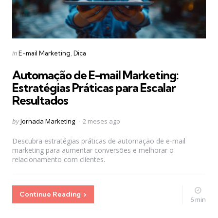
Categories
Posted
in
E-mail Marketing
Dica
in
Automação de E-mail Marketing:
Estratégias Práticas para Escalar
Resultados
Posted
by
Jornada Marketing
2 meses ago
by
Descubra estratégias práticas de automação de e-mail
marketing para aumentar conversões e melhorar o
relacionamento com clientes.
Continue Reading
6 min