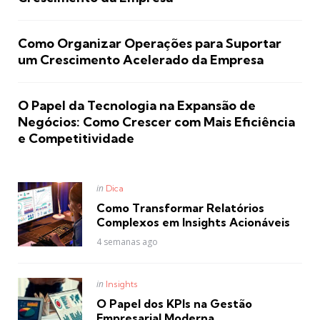
Como Organizar Operações para Suportar
um Crescimento Acelerado da Empresa
O Papel da Tecnologia na Expansão de
Negócios: Como Crescer com Mais Eficiência
e Competitividade
Posted
in
Dica
in
Como Transformar Relatórios
Complexos em Insights Acionáveis
4 semanas ago
Posted
in
Insights
in
O Papel dos KPIs na Gestão
Empresarial Moderna