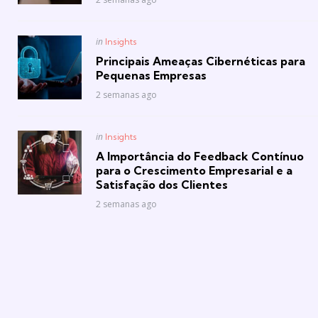
Posted
in
Insights
in
Principais Ameaças Cibernéticas para
Pequenas Empresas
2 semanas ago
Posted
in
Insights
in
A Importância do Feedback Contínuo
para o Crescimento Empresarial e a
Satisfação dos Clientes
2 semanas ago