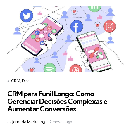
Categories
Posted
in
CRM
Dica
in
CRM para Funil Longo: Como
Gerenciar Decisões Complexas e
Aumentar Conversões
Posted
by
Jornada Marketing
2 meses ago
by