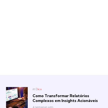
Posted
in
Dica
in
Como Transformar Relatórios
Complexos em Insights Acionáveis
4 semanas ago