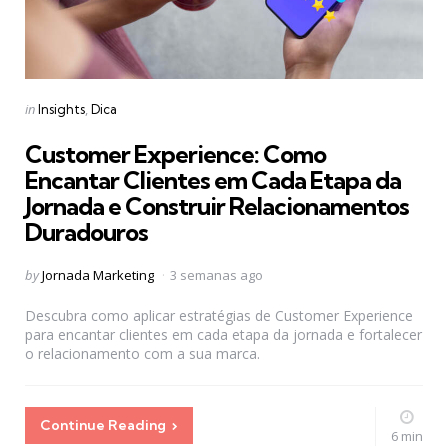
Categories
Posted
in
Insights
Dica
in
Customer Experience: Como
Encantar Clientes em Cada Etapa da
Jornada e Construir Relacionamentos
Duradouros
Posted
by
Jornada Marketing
3 semanas ago
by
Descubra como aplicar estratégias de Customer Experience
para encantar clientes em cada etapa da jornada e fortalecer
o relacionamento com a sua marca.
Continue Reading
6 min