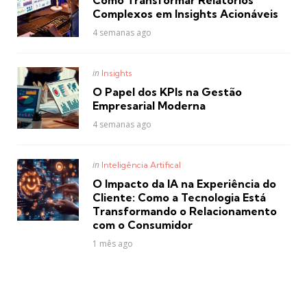
Complexos em Insights Acionáveis
4 semanas ago
Posted
in
Insights
in
O Papel dos KPIs na Gestão
Empresarial Moderna
4 semanas ago
Posted
in
Inteligência Artifical
in
O Impacto da IA na Experiência do
Cliente: Como a Tecnologia Está
Transformando o Relacionamento
com o Consumidor
1 mês ago