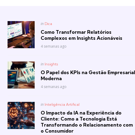
Posted
in
Dica
in
Como Transformar Relatórios
Complexos em Insights Acionáveis
4 semanas ago
Posted
in
Insights
in
O Papel dos KPIs na Gestão Empresarial
Moderna
4 semanas ago
Posted
in
Inteligência Artifical
in
O Impacto da IA na Experiência do
Cliente: Como a Tecnologia Está
Transformando o Relacionamento com
o Consumidor