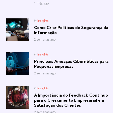
1 mês ago
Posted
in
Insights
in
Como Criar Políticas de Segurança da
Informação
2 semanas ago
Posted
in
Insights
in
Principais Ameaças Cibernéticas para
Pequenas Empresas
2 semanas ago
Posted
in
Insights
in
A Importância do Feedback Contínuo
para o Crescimento Empresarial e a
Satisfação dos Clientes
2 semanas ago