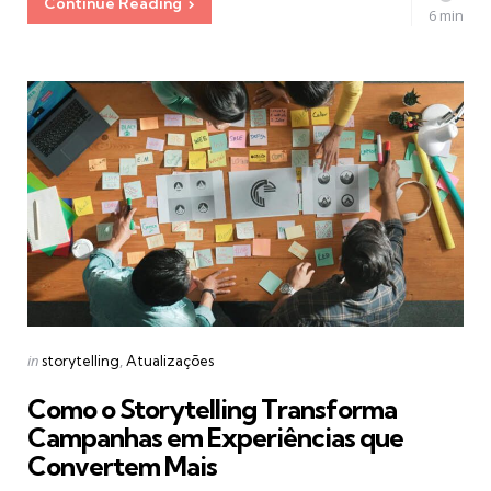
Continue Reading
6 min
Categories
Posted
in
storytelling
Atualizações
in
Como o Storytelling Transforma
Campanhas em Experiências que
Convertem Mais