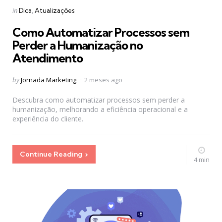
Categories
Posted
in
Dica
Atualizações
in
Como Automatizar Processos sem
Perder a Humanização no
Atendimento
Posted
by
Jornada Marketing
2 meses ago
by
Descubra como automatizar processos sem perder a
humanização, melhorando a eficiência operacional e a
experiência do cliente.
Continue Reading
4 min