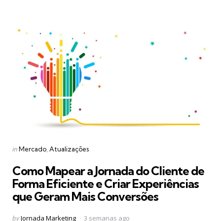
Categories
Posted
in
Mercado
Atualizações
in
Como Mapear a Jornada do Cliente de
Forma Eficiente e Criar Experiências
que Geram Mais Conversões
Posted
by
Jornada Marketing
3 semanas ago