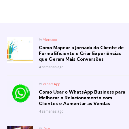
Posted
in
Mercado
in
Como Mapear a Jornada do Cliente de
Forma Eficiente e Criar Experiências
que Geram Mais Conversões
4 semanas ago
Posted
in
WhatsApp
in
Como Usar o WhatsApp Business para
Melhorar o Relacionamento com
Clientes e Aumentar as Vendas
4 semanas ago
Posted
in
Dica