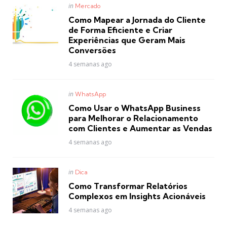
Posted
in
Mercado
in
Como Mapear a Jornada do Cliente
de Forma Eficiente e Criar
Experiências que Geram Mais
Conversões
4 semanas ago
Posted
in
WhatsApp
in
Como Usar o WhatsApp Business
para Melhorar o Relacionamento
com Clientes e Aumentar as Vendas
4 semanas ago
Posted
in
Dica
in
Como Transformar Relatórios
Complexos em Insights Acionáveis
4 semanas ago