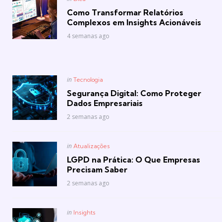
in
Como Transformar Relatórios
Complexos em Insights Acionáveis
4 semanas ago
Posted
in
Tecnologia
in
Segurança Digital: Como Proteger
Dados Empresariais
2 semanas ago
Posted
in
Atualizações
in
LGPD na Prática: O Que Empresas
Precisam Saber
2 semanas ago
Posted
in
Insights
in