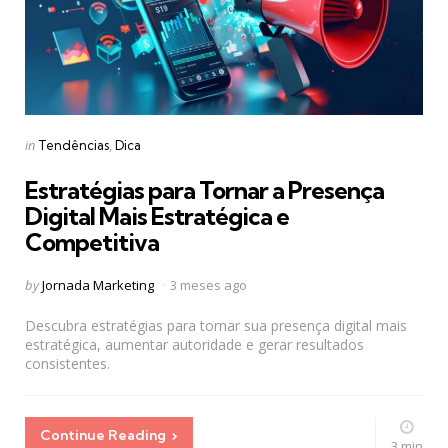
Categories
Posted
in
Tendências
Dica
in
Estratégias para Tornar a Presença
Digital Mais Estratégica e
Competitiva
Posted
by
Jornada Marketing
3 meses ago
by
Descubra estratégias para tornar sua presença digital mais
estratégica, aumentar autoridade e gerar resultados
consistentes.
Continue Reading
3 min