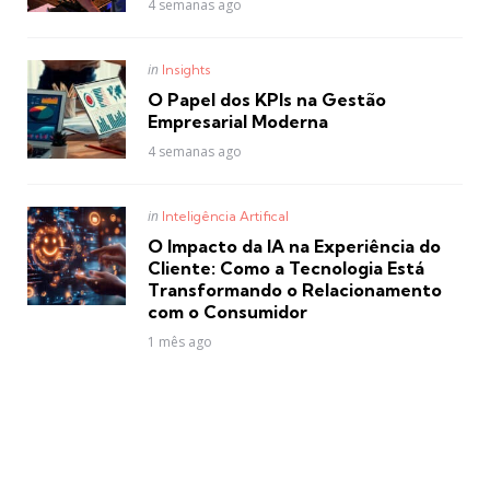
4 semanas ago
Posted
in
Insights
in
O Papel dos KPIs na Gestão
Empresarial Moderna
4 semanas ago
Posted
in
Inteligência Artifical
in
O Impacto da IA na Experiência do
Cliente: Como a Tecnologia Está
Transformando o Relacionamento
com o Consumidor
1 mês ago