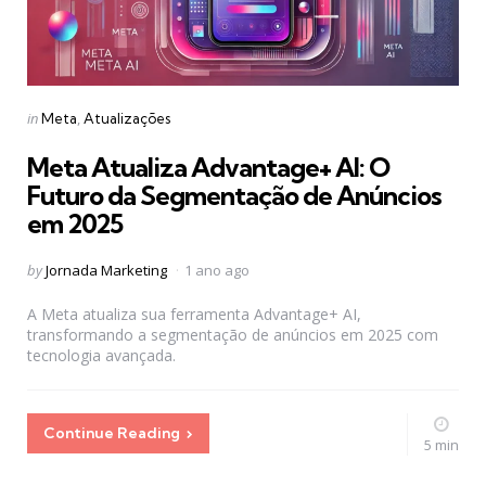
Categories
Posted
in
Meta
Atualizações
in
Meta Atualiza Advantage+ AI: O
Futuro da Segmentação de Anúncios
em 2025
Posted
by
Jornada Marketing
1 ano ago
by
A Meta atualiza sua ferramenta Advantage+ AI,
transformando a segmentação de anúncios em 2025 com
tecnologia avançada.
Continue Reading
5 min