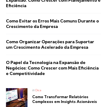
Expansão: Como Crescer com Planejamento e
Eficiência
Como Evitar os Erros Mais Comuns Durante o
Crescimento da Empresa
Como Organizar Operações para Suportar
um Crescimento Acelerado da Empresa
O Papel da Tecnologia na Expansão de
Negócios: Como Crescer com Mais Eficiência
e Competitividade
Posted
in
Dica
in
Como Transformar Relatórios
Complexos em Insights Acionáveis