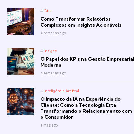
Posted
in
Dica
in
Como Transformar Relatórios
Complexos em Insights Acionáveis
4 semanas ago
Posted
in
Insights
in
O Papel dos KPIs na Gestão Empresarial
Moderna
4 semanas ago
Posted
in
Inteligência Artifical
in
O Impacto da IA na Experiência do
Cliente: Como a Tecnologia Está
Transformando o Relacionamento com
o Consumidor
1 mês ago