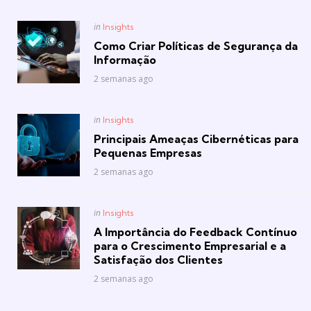
Posted
in
Insights
in
Como Criar Políticas de Segurança da
Informação
2 semanas ago
Posted
in
Insights
in
Principais Ameaças Cibernéticas para
Pequenas Empresas
2 semanas ago
Posted
in
Insights
in
A Importância do Feedback Contínuo
para o Crescimento Empresarial e a
Satisfação dos Clientes
2 semanas ago