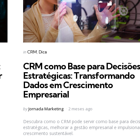
Categories
Posted
in
CRM
Dica
in
:
CRM como Base para Decisõe
r
Estratégicas: Transformando
Dados em Crescimento
Empresarial
Posted
by
Jornada Marketing
2 meses ago
by
Descubra como o CRM pode servir como base para deci
estratégicas, melhorar a gestão empresarial e impulsiona
crescimento sustentável.