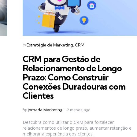
Categories
Posted
in
Estratégia de Marketing
CRM
in
CRM para Gestão de
Relacionamento de Longo
Prazo: Como Construir
Conexões Duradouras com
Clientes
Posted
by
Jornada Marketing
2 meses ago
by
Descubra como utilizar o CRM para fortalecer
relacionamentos de longo prazo, aumentar retenção e
melhorar a experiência dos clientes.