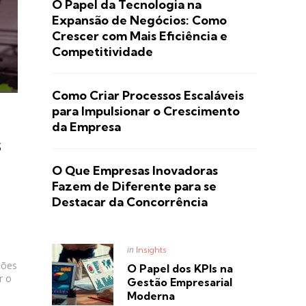
O Papel da Tecnologia na
Expansão de Negócios: Como
Crescer com Mais Eficiência e
Competitividade
Como Criar Processos Escaláveis
para Impulsionar o Crescimento
da Empresa
s
O Que Empresas Inovadoras
Fazem de Diferente para se
Destacar da Concorrência
Posted
in
Insights
in
sões
O Papel dos KPIs na
r o
Gestão Empresarial
Moderna