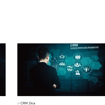
Categories
Posted
in
CRM
Dica