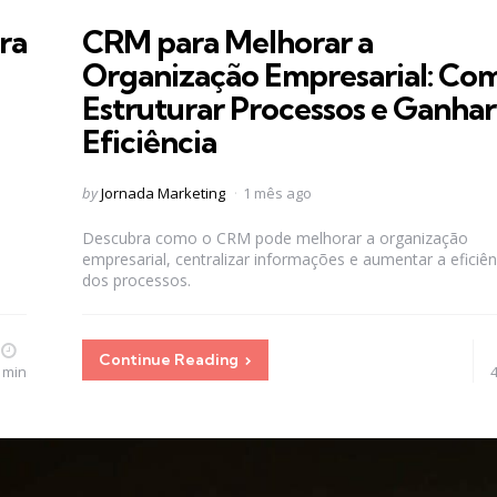
in
ra
CRM para Melhorar a
Organização Empresarial: Co
Estruturar Processos e Ganhar
Eficiência
a
Posted
by
Jornada Marketing
1 mês ago
by
Descubra como o CRM pode melhorar a organização
empresarial, centralizar informações e aumentar a eficiên
dos processos.
Continue Reading
 min