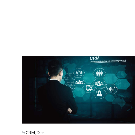
Categories
Posted
in
CRM
Dica