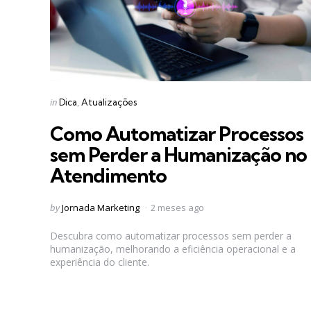
Categories
Posted
in
Dica
Atualizações
in
Como Automatizar Processos
sem Perder a Humanização no
Atendimento
Posted
by
Jornada Marketing
2 meses ago
by
Descubra como automatizar processos sem perder a
humanização, melhorando a eficiência operacional e a
experiência do cliente.