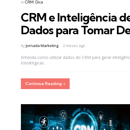
Categories
Posted
in
CRM
Dica
in
CRM e Inteligência 
Dados para Tomar Dec
Posted
by
Jornada Marketing
2 meses ago
by
Entenda como utilizar dados do CRM para gerar inteligênc
estratégicas.
Continue Reading