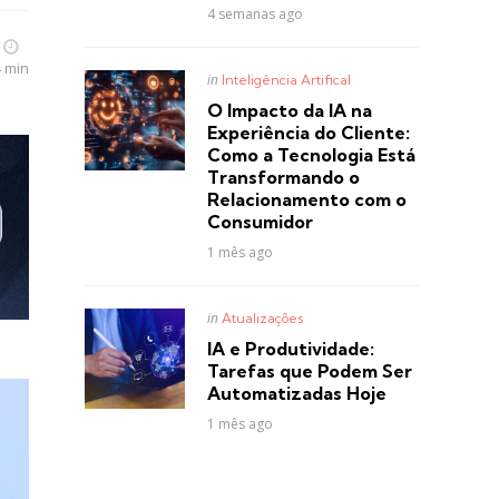
4 semanas ago
4 min
Posted
in
Inteligência Artifical
in
O Impacto da IA na
Experiência do Cliente:
Como a Tecnologia Está
Transformando o
Relacionamento com o
Consumidor
1 mês ago
Posted
in
Atualizações
in
IA e Produtividade:
Tarefas que Podem Ser
Automatizadas Hoje
1 mês ago