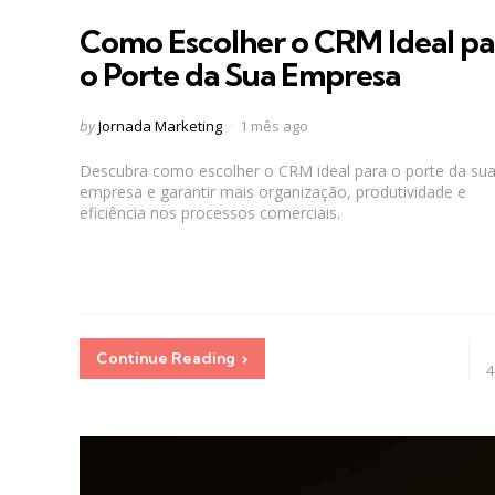
in
Como Escolher o CRM Ideal pa
o Porte da Sua Empresa
Posted
by
Jornada Marketing
1 mês ago
by
Descubra como escolher o CRM ideal para o porte da su
empresa e garantir mais organização, produtividade e
eficiência nos processos comerciais.
Continue Reading
4