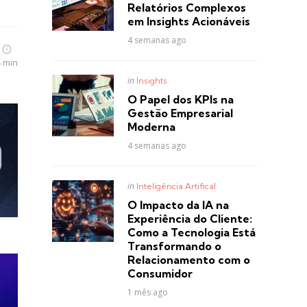
Relatórios Complexos
em Insights Acionáveis
4 semanas ago
4 min
Posted
in
Insights
in
O Papel dos KPIs na
Gestão Empresarial
Moderna
4 semanas ago
Posted
in
Inteligência Artifical
in
O Impacto da IA na
Experiência do Cliente:
Como a Tecnologia Está
Transformando o
Relacionamento com o
Consumidor
1 mês ago