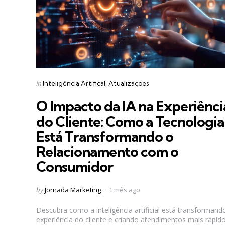
Categories
Posted
in
Inteligência Artifical
Atualizações
in
O Impacto da IA na Experiênci
do Cliente: Como a Tecnologia
Está Transformando o
Relacionamento com o
Consumidor
Posted
by
Jornada Marketing
1 mês ago
by
Descubra como a inteligência artificial está transformand
experiência do cliente e criando atendimentos mais rápido