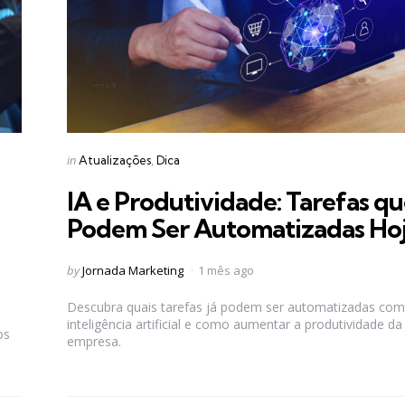
Categories
Posted
in
Atualizações
Dica
in
IA e Produtividade: Tarefas q
Podem Ser Automatizadas Ho
Posted
by
Jornada Marketing
1 mês ago
by
Descubra quais tarefas já podem ser automatizadas com
inteligência artificial e como aumentar a produtividade da
os
empresa.