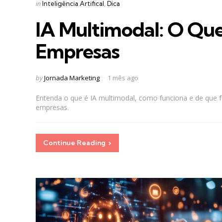
Categories
Posted
in
Inteligência Artifical
Dica
in
IA Multimodal: O Qu
Empresas
Posted
by
Jornada Marketing
1 mês ago
by
Entenda o que é IA multimodal, como funciona e de que f
empresas.
Continue Reading