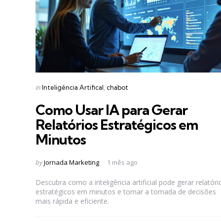
Categories
Posted
in
Inteligência Artifical
chabot
in
Como Usar IA para Gerar
Relatórios Estratégicos em
Minutos
Posted
by
Jornada Marketing
1 mês ago
by
Descubra como a inteligência artificial pode gerar relatóri
estratégicos em minutos e tornar a tomada de decisões
mais rápida e eficiente.