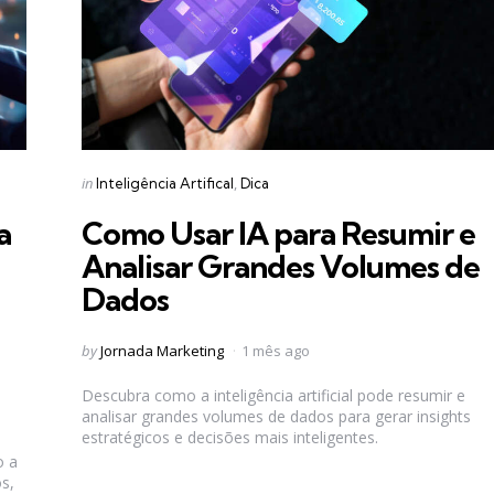
Categories
Posted
in
Inteligência Artifical
Dica
in
a
Como Usar IA para Resumir e
Analisar Grandes Volumes de
Dados
Posted
by
Jornada Marketing
1 mês ago
by
Descubra como a inteligência artificial pode resumir e
analisar grandes volumes de dados para gerar insights
estratégicos e decisões mais inteligentes.
o a
s,