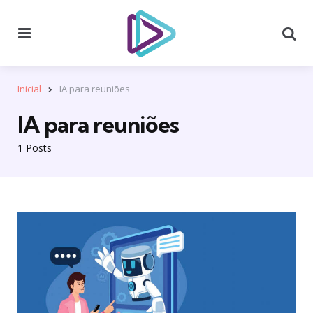
Menu
Se
Inicial
IA para reuniões
IA para reuniões
1 Posts