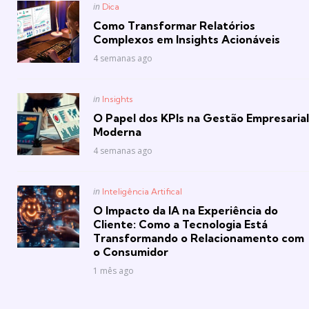
Posted
in
Dica
in
Como Transformar Relatórios
Complexos em Insights Acionáveis
4 semanas ago
Posted
in
Insights
in
O Papel dos KPIs na Gestão Empresarial
Moderna
4 semanas ago
Posted
in
Inteligência Artifical
in
O Impacto da IA na Experiência do
Cliente: Como a Tecnologia Está
Transformando o Relacionamento com
o Consumidor
1 mês ago