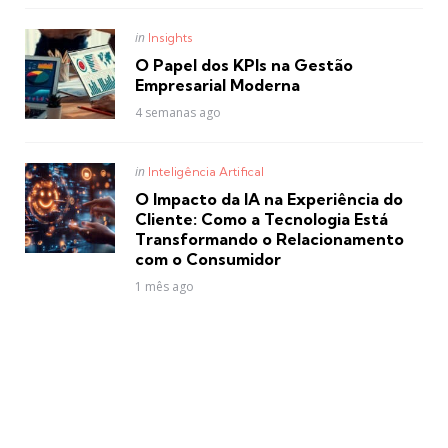
Posted
in
Insights
in
O Papel dos KPIs na Gestão
Empresarial Moderna
4 semanas ago
Posted
in
Inteligência Artifical
in
O Impacto da IA na Experiência do
Cliente: Como a Tecnologia Está
Transformando o Relacionamento
com o Consumidor
1 mês ago