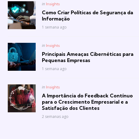
Posted
in
Insights
in
Como Criar Políticas de Segurança da
Informação
1 semana ago
Posted
in
Insights
in
Principais Ameaças Cibernéticas para
Pequenas Empresas
1 semana ago
Posted
in
Insights
in
A Importância do Feedback Contínuo
para o Crescimento Empresarial e a
Satisfação dos Clientes
2 semanas ago