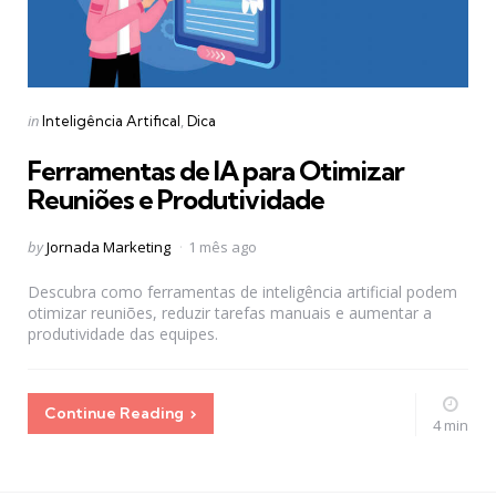
Categories
Posted
in
Inteligência Artifical
Dica
in
Ferramentas de IA para Otimizar
Reuniões e Produtividade
Posted
by
Jornada Marketing
1 mês ago
by
Descubra como ferramentas de inteligência artificial podem
otimizar reuniões, reduzir tarefas manuais e aumentar a
produtividade das equipes.
Continue Reading
4 min