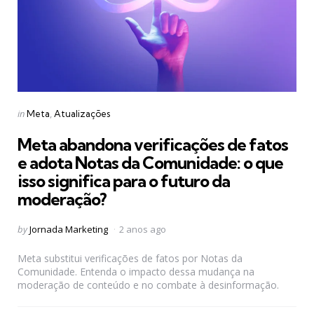
Categories
Posted
in
Meta
Atualizações
in
Meta abandona verificações de fatos
e adota Notas da Comunidade: o que
isso significa para o futuro da
moderação?
Posted
by
Jornada Marketing
2 anos ago
by
Meta substitui verificações de fatos por Notas da
Comunidade. Entenda o impacto dessa mudança na
moderação de conteúdo e no combate à desinformação.