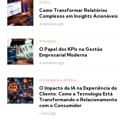
Posted
in
Dica
in
Como Transformar Relatórios
Complexos em Insights Acionáveis
4 semanas ago
Posted
in
Insights
in
O Papel dos KPIs na Gestão
Empresarial Moderna
4 semanas ago
Posted
in
Inteligência Artifical
in
O Impacto da IA na Experiência do
Cliente: Como a Tecnologia Está
Transformando o Relacionamento
com o Consumidor
1 mês ago