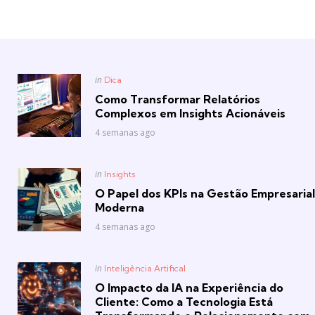
Posted
in
Dica
in
Como Transformar Relatórios
Complexos em Insights Acionáveis
4 semanas ago
Posted
in
Insights
in
O Papel dos KPIs na Gestão Empresarial
Moderna
4 semanas ago
Posted
in
Inteligência Artifical
in
O Impacto da IA na Experiência do
Cliente: Como a Tecnologia Está