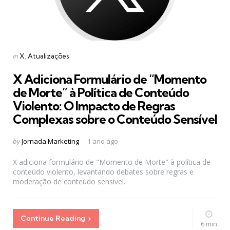
Categories
Posted
in
X
Atualizações
in
X Adiciona Formulário de “Momento
de Morte” à Política de Conteúdo
Violento: O Impacto de Regras
Complexas sobre o Conteúdo Sensível
Posted
by
Jornada Marketing
1 ano ago
by
X adiciona formulário de "Momento de Morte" à política de
conteúdo violento, levantando debates sobre regras e
moderação de conteúdo sensível.
Continue Reading
6 min