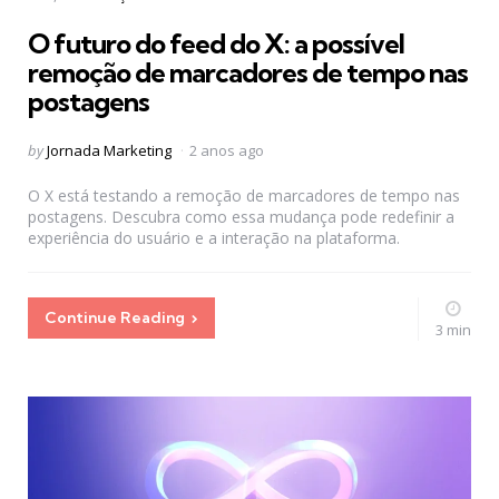
in
O futuro do feed do X: a possível
remoção de marcadores de tempo nas
postagens
Posted
by
Jornada Marketing
2 anos ago
by
O X está testando a remoção de marcadores de tempo nas
postagens. Descubra como essa mudança pode redefinir a
experiência do usuário e a interação na plataforma.
Continue Reading
3 min