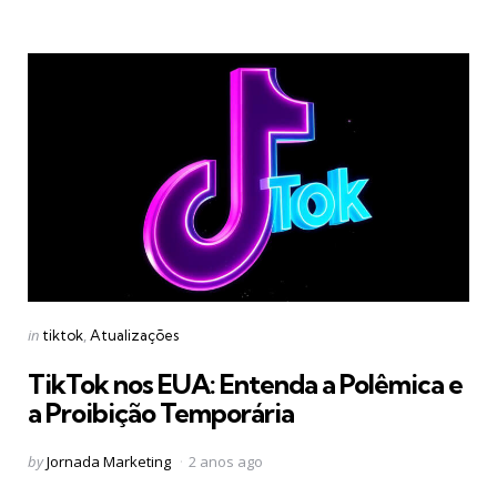
Categories
Posted
in
tiktok
Atualizações
in
TikTok nos EUA: Entenda a Polêmica e
a Proibição Temporária
Posted
by
Jornada Marketing
2 anos ago
by