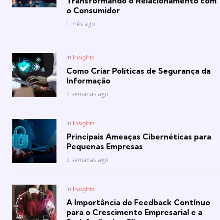
Transformando o Relacionamento com
o Consumidor
1 mês ago
Posted
in
Insights
in
Como Criar Políticas de Segurança da
Informação
2 semanas ago
Posted
in
Insights
in
Principais Ameaças Cibernéticas para
Pequenas Empresas
2 semanas ago
Posted
in
Insights
in
A Importância do Feedback Contínuo
para o Crescimento Empresarial e a