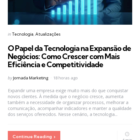
Categories
Posted
in
Tecnologia
Atualizações
in
O Papel da Tecnologia na Expansão de
Negócios: Como Crescer com Mais
Eficiência e Competitividade
Posted
by
Jornada Marketing
18 horas ago
by
Expandir uma empresa exige muito mais do que conquistar
novos clientes. À medida que o negócio cresce, aumenta
também a necessidade de organizar processos, melhorar a
comunicação, acompanhar indicadores e manter a qualidade
dos serviços oferecidos. Nesse cenário, a tecnologia...
Continue Reading
4 min