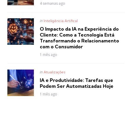
4 semanas ago
Posted
in
Inteligência Artifical
in
O Impacto da IA na Experiência do
Cliente: Como a Tecnologia Está
Transformando o Relacionamento
com o Consumidor
1 mês ago
Posted
in
Atualizações
in
IA e Produtividade: Tarefas que
Podem Ser Automatizadas Hoje
1 mês ago