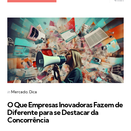
Categories
Posted
in
Mercado
Dica
in
O Que Empresas Inovadoras Fazem de
Diferente para se Destacar da
Concorrência