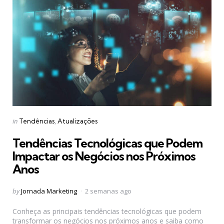
Categories
Posted
in
Tendências
Atualizações
in
Tendências Tecnológicas que Podem
Impactar os Negócios nos Próximos
Anos
Posted
by
Jornada Marketing
2 semanas ago
by
Conheça as principais tendências tecnológicas que podem
transformar os negócios nos próximos anos e saiba como