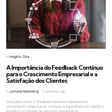
Categories
Posted
in
Insights
Dica
in
A Importância do Feedback Contínuo
para o Crescimento Empresarial e a
Satisfação dos Clientes
Posted
by
Jornada Marketing
2 semanas ago
by
Descubra como o feedback contínuo impulsiona o
crescimento empresarial, melhora a experiência do cliente e
fortalece a tomada de decisões estratégicas.