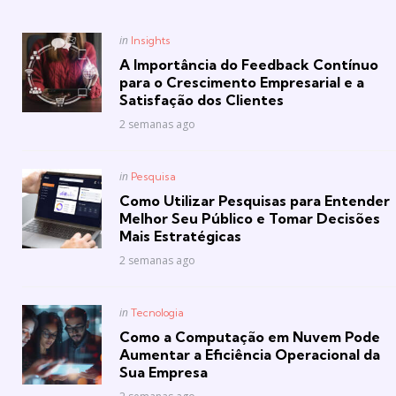
Posted
in
Insights
in
A Importância do Feedback Contínuo
para o Crescimento Empresarial e a
Satisfação dos Clientes
2 semanas ago
Posted
in
Pesquisa
in
Como Utilizar Pesquisas para Entender
Melhor Seu Público e Tomar Decisões
Mais Estratégicas
2 semanas ago
Posted
in
Tecnologia
in
Como a Computação em Nuvem Pode
Aumentar a Eficiência Operacional da
Sua Empresa