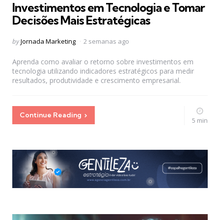
Investimentos em Tecnologia e Tomar
Decisões Mais Estratégicas
Posted
by
Jornada Marketing
2 semanas ago
by
Aprenda como avaliar o retorno sobre investimentos em
tecnologia utilizando indicadores estratégicos para medir
resultados, produtividade e crescimento empresarial.
Continue Reading
5 min