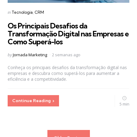
Categories
Posted
in
Tecnologia
CRM
in
Os Principais Desafios da
Transformação Digital nas Empresas e
Como Superá-los
Posted
by
Jornada Marketing
2 semanas ago
by
Conheça os principais desafios da transformação digital nas
empresas e descubra como superá-los para aumentar a
eficiência e a competitividade.
Continue Reading
5 min
Paginação