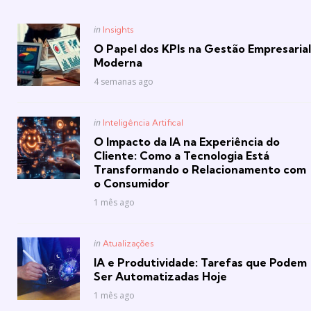
Posted
in
Insights
in
O Papel dos KPIs na Gestão Empresarial
Moderna
4 semanas ago
Posted
in
Inteligência Artifical
in
O Impacto da IA na Experiência do
Cliente: Como a Tecnologia Está
Transformando o Relacionamento com
o Consumidor
1 mês ago
Posted
in
Atualizações
in
IA e Produtividade: Tarefas que Podem
Ser Automatizadas Hoje
1 mês ago