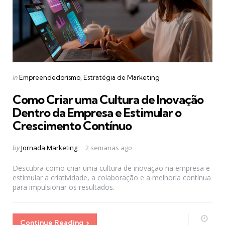
Categories
Posted
in
Empreendedorismo
Estratégia de Marketing
in
Como Criar uma Cultura de Inovação
Dentro da Empresa e Estimular o
Crescimento Contínuo
Posted
by
Jornada Marketing
2 semanas ago
by
Descubra como criar uma cultura de inovação na empresa e
estimular a criatividade, a colaboração e a melhoria contínua
para impulsionar os resultados.
Continue Reading