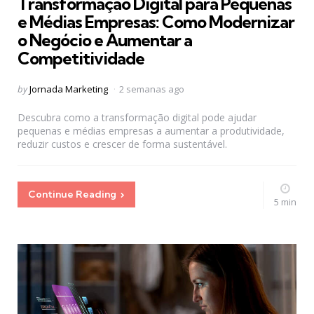
Transformação Digital para Pequenas
e Médias Empresas: Como Modernizar
o Negócio e Aumentar a
Competitividade
Posted
by
Jornada Marketing
2 semanas ago
by
Descubra como a transformação digital pode ajudar
pequenas e médias empresas a aumentar a produtividade,
reduzir custos e crescer de forma sustentável.
Continue Reading
5 min