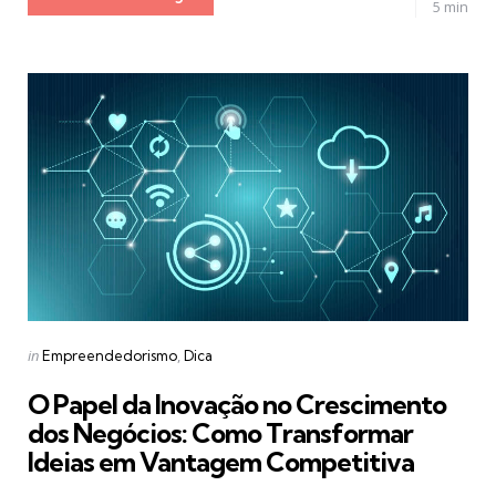
5 min
Categories
Posted
in
Empreendedorismo
Dica
in
O Papel da Inovação no Crescimento
dos Negócios: Como Transformar
Ideias em Vantagem Competitiva