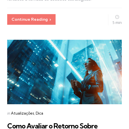
Continue Reading
5 min
Categories
Posted
in
Atualizações
Dica
in
Como Avaliar o Retorno Sobre