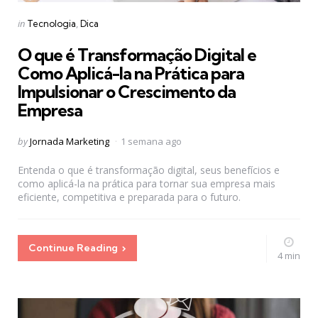
Categories
Posted
in
Tecnologia
Dica
in
O que é Transformação Digital e
Como Aplicá-la na Prática para
Impulsionar o Crescimento da
Empresa
Posted
by
Jornada Marketing
1 semana ago
by
Entenda o que é transformação digital, seus benefícios e
como aplicá-la na prática para tornar sua empresa mais
eficiente, competitiva e preparada para o futuro.
Continue Reading
4 min