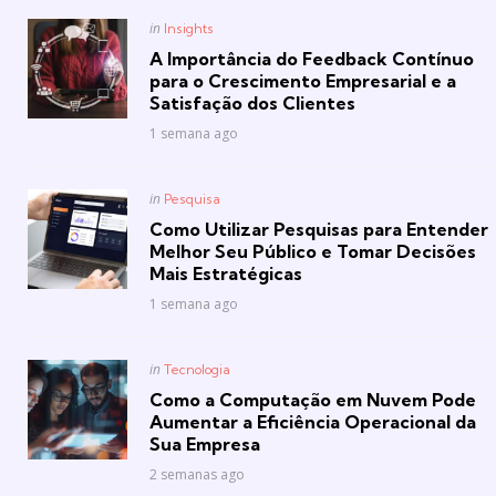
Posted
in
Insights
in
A Importância do Feedback Contínuo
para o Crescimento Empresarial e a
Satisfação dos Clientes
1 semana ago
Posted
in
Pesquisa
in
Como Utilizar Pesquisas para Entender
Melhor Seu Público e Tomar Decisões
Mais Estratégicas
1 semana ago
Posted
in
Tecnologia
in
Como a Computação em Nuvem Pode
Aumentar a Eficiência Operacional da
Sua Empresa
2 semanas ago