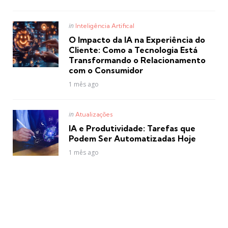
Posted
in
Inteligência Artifical
in
O Impacto da IA na Experiência do
Cliente: Como a Tecnologia Está
Transformando o Relacionamento
com o Consumidor
1 mês ago
Posted
in
Atualizações
in
IA e Produtividade: Tarefas que
Podem Ser Automatizadas Hoje
1 mês ago