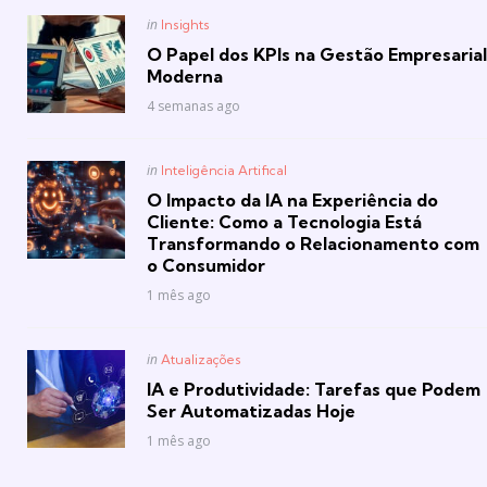
Posted
in
Insights
in
O Papel dos KPIs na Gestão Empresarial
Moderna
4 semanas ago
Posted
in
Inteligência Artifical
in
O Impacto da IA na Experiência do
Cliente: Como a Tecnologia Está
Transformando o Relacionamento com
o Consumidor
1 mês ago
Posted
in
Atualizações
in
IA e Produtividade: Tarefas que Podem
Ser Automatizadas Hoje
1 mês ago