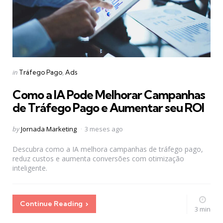
Categories
Posted
in
Tráfego Pago
Ads
in
Como a IA Pode Melhorar Campanhas
de Tráfego Pago e Aumentar seu ROI
Posted
by
Jornada Marketing
3 meses ago
by
Descubra como a IA melhora campanhas de tráfego pago,
reduz custos e aumenta conversões com otimização
inteligente.
Continue Reading
3 min