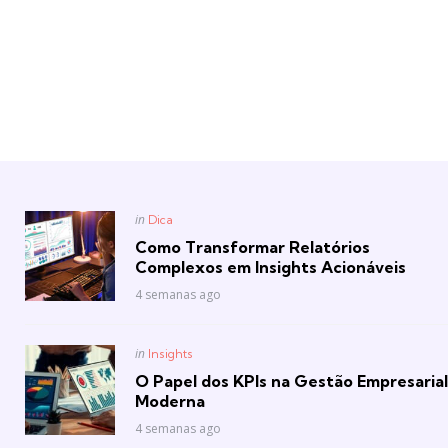
Posted
in
Dica
in
Como Transformar Relatórios
Complexos em Insights Acionáveis
4 semanas ago
Posted
in
Insights
in
O Papel dos KPIs na Gestão Empresarial
Moderna
4 semanas ago