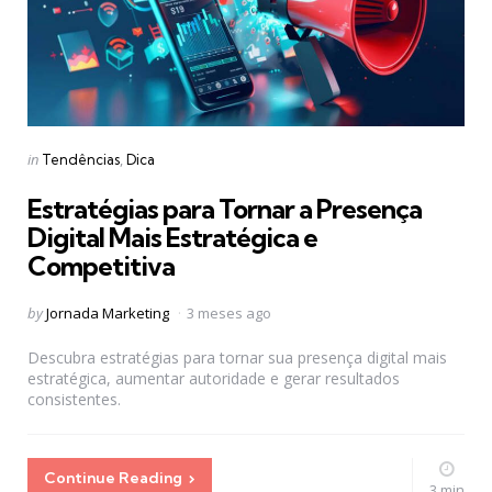
Categories
Posted
in
Tendências
Dica
in
Estratégias para Tornar a Presença
Digital Mais Estratégica e
Competitiva
Posted
by
Jornada Marketing
3 meses ago
by
Descubra estratégias para tornar sua presença digital mais
estratégica, aumentar autoridade e gerar resultados
consistentes.
Continue Reading
3 min