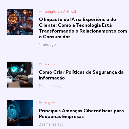
Posted
in
Inteligência Artifical
in
O Impacto da IA na Experiência do
Cliente: Como a Tecnologia Está
Transformando o Relacionamento com
o Consumidor
1 mês ago
Posted
in
Insights
in
Como Criar Políticas de Segurança da
Informação
2 semanas ago
Posted
in
Insights
in
Principais Ameaças Cibernéticas para
Pequenas Empresas
2 semanas ago