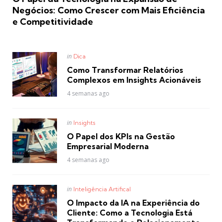
Negócios: Como Crescer com Mais Eficiência
e Competitividade
Posted
in
Dica
in
Como Transformar Relatórios
Complexos em Insights Acionáveis
4 semanas ago
Posted
in
Insights
in
O Papel dos KPIs na Gestão
Empresarial Moderna
4 semanas ago
Posted
in
Inteligência Artifical
in
O Impacto da IA na Experiência do
Cliente: Como a Tecnologia Está