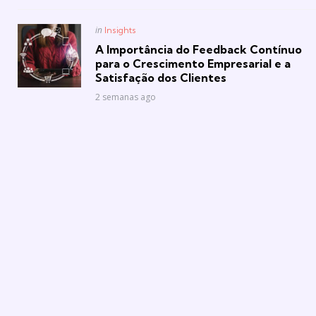
Posted
in
Insights
in
A Importância do Feedback Contínuo
para o Crescimento Empresarial e a
Satisfação dos Clientes
2 semanas ago