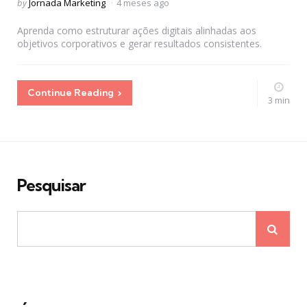
Posted
by
Jornada Marketing
4 meses ago
by
Aprenda como estruturar ações digitais alinhadas aos
objetivos corporativos e gerar resultados consistentes.
Continue Reading
3 min
Pesquisar