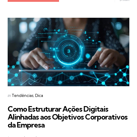
Categories
Posted
in
Tendências
Dica
in
Como Estruturar Ações Digitais
Alinhadas aos Objetivos Corporativos
da Empresa