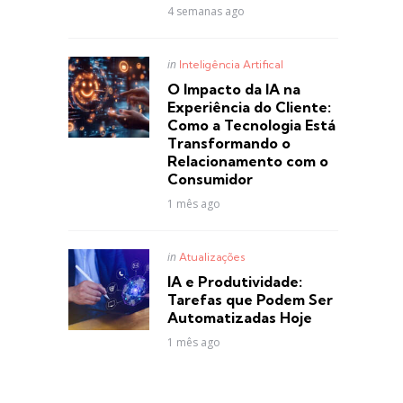
4 semanas ago
Posted
in
Inteligência Artifical
in
O Impacto da IA na
Experiência do Cliente:
Como a Tecnologia Está
Transformando o
Relacionamento com o
Consumidor
1 mês ago
Posted
in
Atualizações
in
IA e Produtividade:
Tarefas que Podem Ser
Automatizadas Hoje
1 mês ago