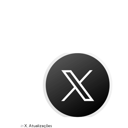
Categories
Posted
in
X
Atualizações