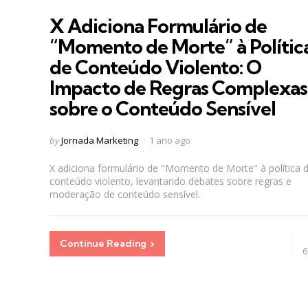
in
X Adiciona Formulário de
“Momento de Morte” à Polític
de Conteúdo Violento: O
Impacto de Regras Complexas
sobre o Conteúdo Sensível
Posted
by
Jornada Marketing
1 ano ago
by
X adiciona formulário de "Momento de Morte" à política 
conteúdo violento, levantando debates sobre regras e
moderação de conteúdo sensível.
Continue Reading
6