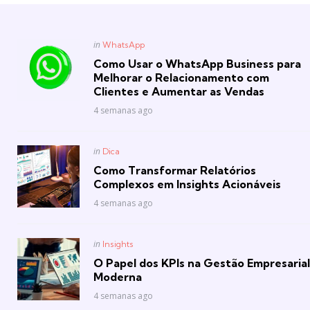
Posted
in
WhatsApp
in
Como Usar o WhatsApp Business para
Melhorar o Relacionamento com
Clientes e Aumentar as Vendas
4 semanas ago
Posted
in
Dica
in
Como Transformar Relatórios
Complexos em Insights Acionáveis
4 semanas ago
Posted
in
Insights
in
O Papel dos KPIs na Gestão Empresarial
Moderna
4 semanas ago