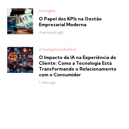
Posted
in
Insights
in
O Papel dos KPIs na Gestão
Empresarial Moderna
4 semanas ago
Posted
in
Inteligência Artifical
in
O Impacto da IA na Experiência do
Cliente: Como a Tecnologia Está
Transformando o Relacionamento
com o Consumidor
1 mês ago