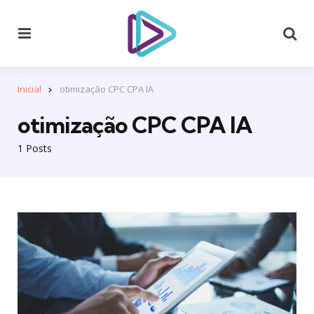
Menu
Se
Inicial
otimização CPC CPA IA
otimização CPC CPA IA
1 Posts