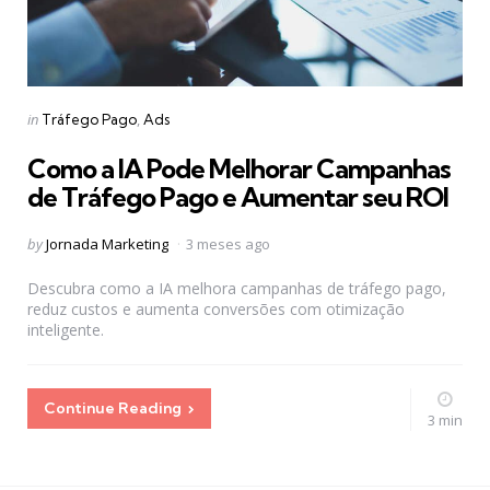
Categories
Posted
in
Tráfego Pago
Ads
in
Como a IA Pode Melhorar Campanhas
de Tráfego Pago e Aumentar seu ROI
Posted
by
Jornada Marketing
3 meses ago
by
Descubra como a IA melhora campanhas de tráfego pago,
reduz custos e aumenta conversões com otimização
inteligente.
Continue Reading
3 min