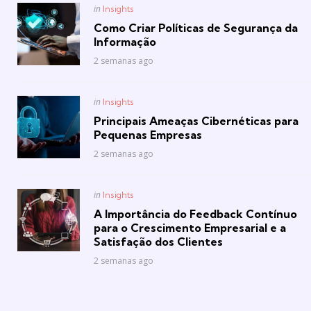
Posted
in
Insights
in
Como Criar Políticas de Segurança da
Informação
2 semanas ago
Posted
in
Insights
in
Principais Ameaças Cibernéticas para
Pequenas Empresas
2 semanas ago
Posted
in
Insights
in
A Importância do Feedback Contínuo
para o Crescimento Empresarial e a
Satisfação dos Clientes
2 semanas ago