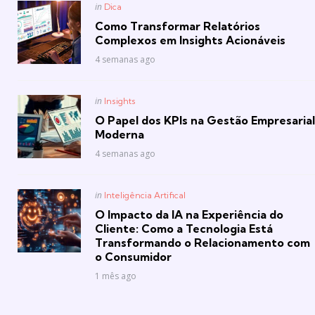
Posted
in
Dica
in
Como Transformar Relatórios
Complexos em Insights Acionáveis
4 semanas ago
Posted
in
Insights
in
O Papel dos KPIs na Gestão Empresarial
Moderna
4 semanas ago
Posted
in
Inteligência Artifical
in
O Impacto da IA na Experiência do
Cliente: Como a Tecnologia Está
Transformando o Relacionamento com
o Consumidor
1 mês ago