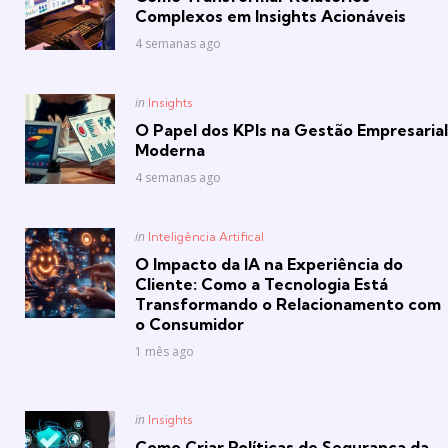
Complexos em Insights Acionáveis
4 semanas ago
Posted
in
Insights
in
O Papel dos KPIs na Gestão Empresarial
Moderna
4 semanas ago
Posted
in
Inteligência Artifical
in
O Impacto da IA na Experiência do
Cliente: Como a Tecnologia Está
Transformando o Relacionamento com
o Consumidor
1 mês ago
Posted
in
Insights
in
Como Criar Políticas de Segurança da