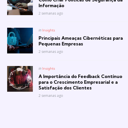
Informação
2 semanas ago
Posted
in
Insights
in
Principais Ameaças Cibernéticas para
Pequenas Empresas
2 semanas ago
Posted
in
Insights
in
A Importância do Feedback Contínuo
para o Crescimento Empresarial e a
Satisfação dos Clientes
2 semanas ago