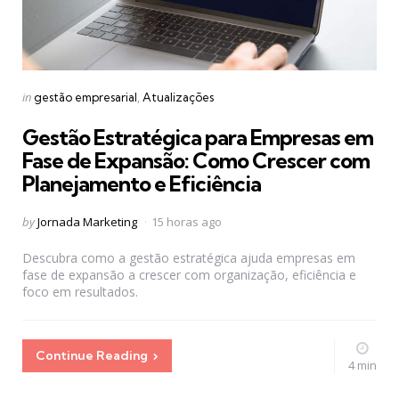
Categories
Posted
in
gestão empresarial
Atualizações
in
Gestão Estratégica para Empresas em
Fase de Expansão: Como Crescer com
Planejamento e Eficiência
Posted
by
Jornada Marketing
15 horas ago
by
Descubra como a gestão estratégica ajuda empresas em
fase de expansão a crescer com organização, eficiência e
foco em resultados.
Continue Reading
4 min