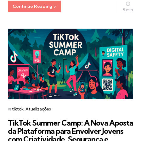
Continue Reading
5 min
Categories
Posted
in
tiktok
Atualizações
in
TikTok Summer Camp: A Nova Aposta
da Plataforma para Envolver Jovens
com Criatividade, Segurança e