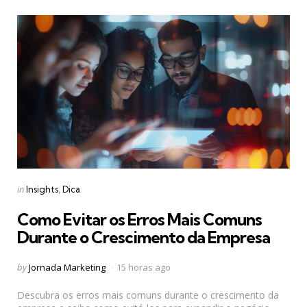
Categories
Posted
in
Insights
Dica
in
Como Evitar os Erros Mais Comuns
Durante o Crescimento da Empresa
Posted
by
Jornada Marketing
15 horas ago
by
Descubra os erros mais comuns durante o crescimento da