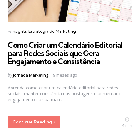
Categories
Posted
in
Insights
Estratégia de Marketing
in
Como Criar um Calendário Editorial
para Redes Sociais que Gera
Engajamento e Consistência
Posted
by
Jornada Marketing
9 meses ago
by
Aprenda como criar um calendário editorial para redes
sociais, manter constância nas postagens e aumentar o
engajamento da sua marca.
Continue Reading
4 min