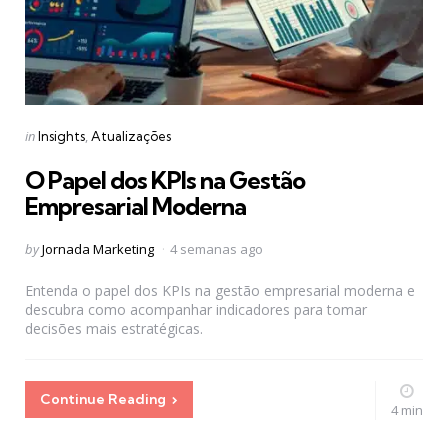
Categories
Posted
in
Insights
Atualizações
in
O Papel dos KPIs na Gestão
Empresarial Moderna
Posted
by
Jornada Marketing
4 semanas ago
by
Entenda o papel dos KPIs na gestão empresarial moderna e
descubra como acompanhar indicadores para tomar
decisões mais estratégicas.
Continue Reading
4 min