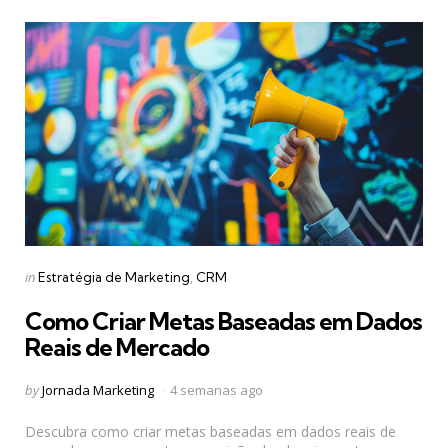
Categories
Posted
in
Estratégia de Marketing
CRM
in
Como Criar Metas Baseadas em Dados
Reais de Mercado
Posted
by
Jornada Marketing
4 semanas ago
by
Descubra como criar metas baseadas em dados reais de