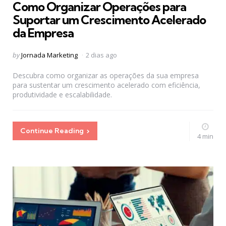
Como Organizar Operações para
Suportar um Crescimento Acelerado
da Empresa
Posted
by
Jornada Marketing
2 dias ago
by
Descubra como organizar as operações da sua empresa
para sustentar um crescimento acelerado com eficiência,
produtividade e escalabilidade.
Continue Reading
4 min