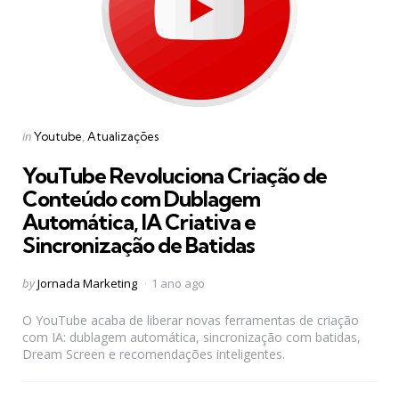
Categories
Posted
in
Youtube
Atualizações
in
YouTube Revoluciona Criação de
Conteúdo com Dublagem
Automática, IA Criativa e
Sincronização de Batidas
Posted
by
Jornada Marketing
1 ano ago
by
O YouTube acaba de liberar novas ferramentas de criação
com IA: dublagem automática, sincronização com batidas,
Dream Screen e recomendações inteligentes.