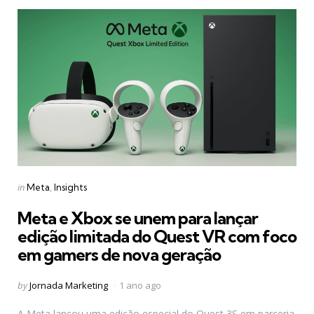
Categories
Posted
in
Meta
Insights
in
Meta e Xbox se unem para lançar
edição limitada do Quest VR com foco
em gamers de nova geração
Posted
by
Jornada Marketing
1 ano ago
by
A Meta lançou uma edição especial do Quest 3S em parceria