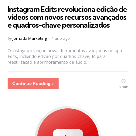
in
Instagram Edits revoluciona edição de
vídeos com novos recursos avançados
e quadros-chave personalizados
Posted
by
Jornada Marketing
1 ano ago
by
O Instagram lançou novas ferramentas avançadas no app
Edits, incluindo edição por quadros-chave, IA para
reestilização e aprimoramento de áudio.
Continue Reading
6 min