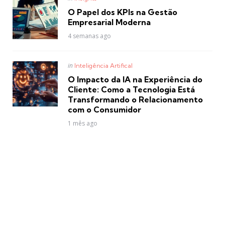
in
O Papel dos KPIs na Gestão
Empresarial Moderna
4 semanas ago
Posted
in
Inteligência Artifical
in
O Impacto da IA na Experiência do
Cliente: Como a Tecnologia Está
Transformando o Relacionamento
com o Consumidor
1 mês ago