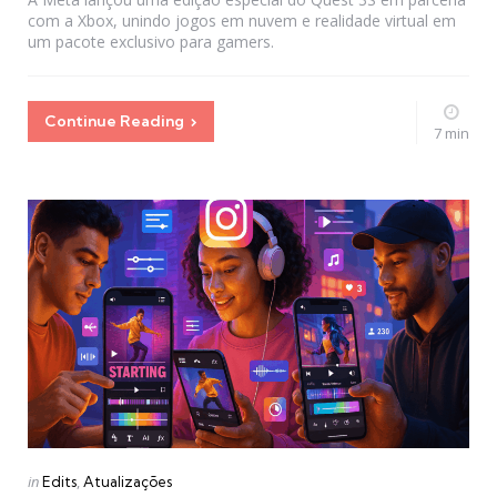
com a Xbox, unindo jogos em nuvem e realidade virtual em
um pacote exclusivo para gamers.
Continue Reading
7 min
Categories
Posted
in
Edits
Atualizações