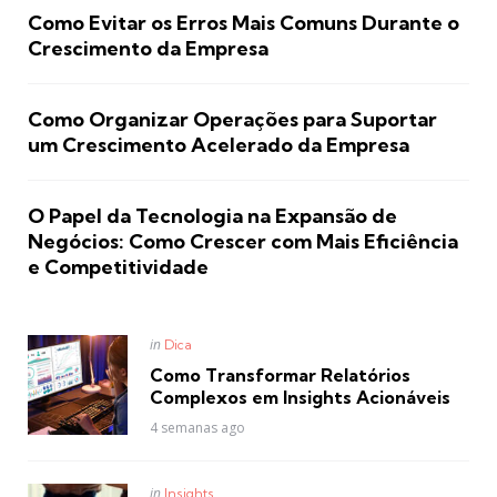
Como Evitar os Erros Mais Comuns Durante o
Crescimento da Empresa
Como Organizar Operações para Suportar
um Crescimento Acelerado da Empresa
O Papel da Tecnologia na Expansão de
Negócios: Como Crescer com Mais Eficiência
e Competitividade
Posted
in
Dica
in
Como Transformar Relatórios
Complexos em Insights Acionáveis
4 semanas ago
Posted
in
Insights