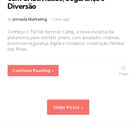
Diversão
Posted
by
Jornada Marketing
1 ano ago
by
Conheça o TikTok Summer Camp, a nova iniciativa da
plataforma para entreter jovens com atividades criativas,
promover segurança digital e fortalecer a interação familiar
nas férias.
Continue Reading
7 min
Paginação
Older Posts
de
posts