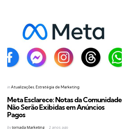
Categories
Posted
in
Atualizações
Estratégia de Marketing
in
Meta Esclarece: Notas da Comunidade
Não Serão Exibidas em Anúncios
Pagos
Posted
by
Jornada Marketing
2 anos ago