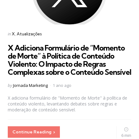
Categories
Posted
in
X
Atualizações
in
X Adiciona Formulário de “Momento
de Morte” à Política de Conteúdo
Violento: O Impacto de Regras
Complexas sobre o Conteúdo Sensível
Posted
by
Jornada Marketing
1 ano ago
by
X adiciona formulário de "Momento de Morte" à política de
conteúdo violento, levantando debates sobre regras e
moderação de conteúdo sensível.
Continue Reading
6 min