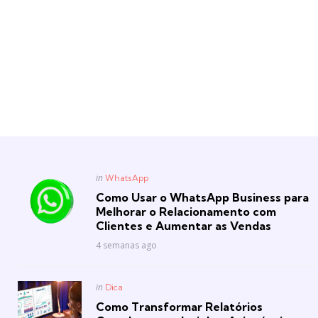
Posted
in
WhatsApp
in
Como Usar o WhatsApp Business para
Melhorar o Relacionamento com
Clientes e Aumentar as Vendas
4 semanas ago
Posted
in
Dica
in
Como Transformar Relatórios