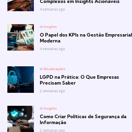
Complexos em Insights Acionáveis
4 semanas ago
Posted
in
Insights
in
O Papel dos KPIs na Gestão Empresarial
Moderna
4 semanas ago
Posted
in
Atualizações
in
LGPD na Prática: O Que Empresas
Precisam Saber
2 semanas ago
Posted
in
Insights
in
Como Criar Políticas de Segurança da
Informação
2 semanas ago