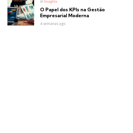
Posted
in
Insights
in
O Papel dos KPIs na Gestão
Empresarial Moderna
4 semanas ago