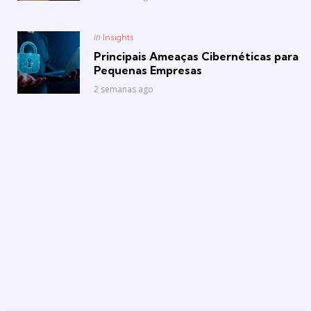
Posted
in
Insights
in
Principais Ameaças Cibernéticas para
Pequenas Empresas
2 semanas ago