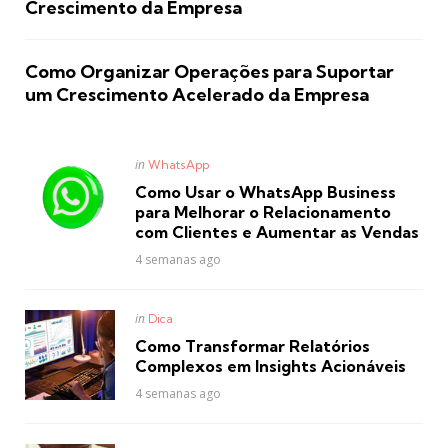
Crescimento da Empresa
Como Organizar Operações para Suportar
um Crescimento Acelerado da Empresa
Posted
in
WhatsApp
in
Como Usar o WhatsApp Business
para Melhorar o Relacionamento
com Clientes e Aumentar as Vendas
4 semanas ago
Posted
in
Dica
in
Como Transformar Relatórios
Complexos em Insights Acionáveis
4 semanas ago